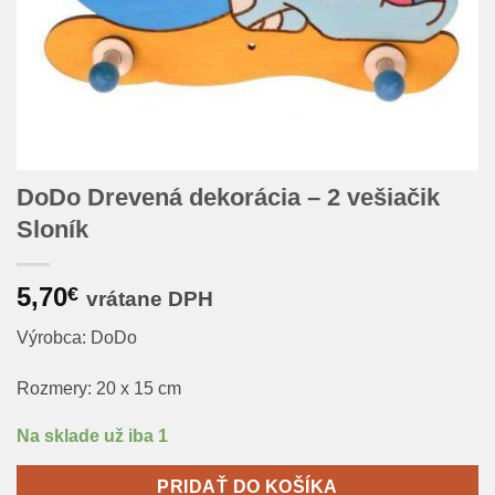
DoDo Drevená dekorácia – 2 vešiačik
Sloník
5,70
€
vrátane DPH
Výrobca: DoDo
Rozmery: 20 x 15 cm
Na sklade už iba 1
PRIDAŤ DO KOŠÍKA