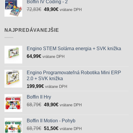
Boffin IV Coding - 2
Pôvodná
Aktuálna
72,83
€
49,90
€
vrátane DPH
cena
cena
bola:
je:
72,83€.
49,90€.
NAJPREDÁVANEJŠIE
Engino STEM Solárna energia + SVK knižka
64,99
€
vrátane DPH
Engino Programovateľná Robotika Mini ERP
2.0 + SVK knižka
199,99
€
vrátane DPH
Boffin II Hry
Pôvodná
Aktuálna
68,79
€
49,90
€
vrátane DPH
cena
cena
bola:
je:
Boffin II Motion - Pohyb
68,79€.
49,90€.
Pôvodná
Aktuálna
68,79
€
51,50
€
vrátane DPH