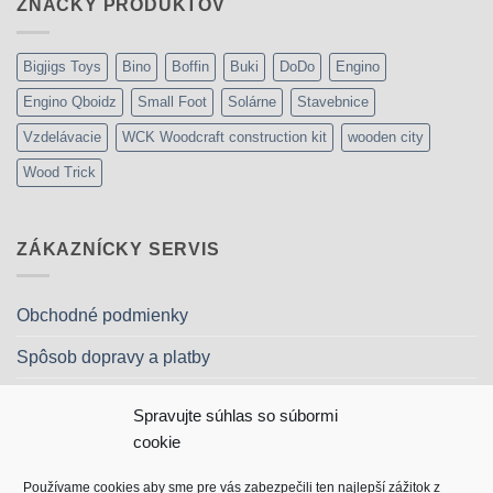
ZNAČKY PRODUKTOV
Bigjigs Toys
Bino
Boffin
Buki
DoDo
Engino
Engino Qboidz
Small Foot
Solárne
Stavebnice
Vzdelávacie
WCK Woodcraft construction kit
wooden city
Wood Trick
ZÁKAZNÍCKY SERVIS
Obchodné podmienky
Spôsob dopravy a platby
Reklamačný poriadok
Spravujte súhlas so súbormi
Ochrana osobných údajov
cookie
Kontakt
Používame cookies aby sme pre vás zabezpečili ten najlepší zážitok z