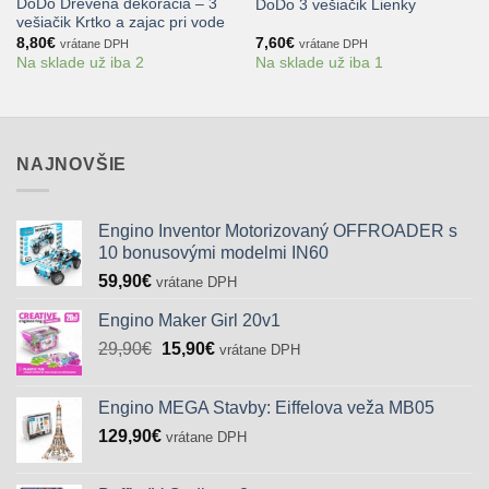
DoDo Drevená dekorácia – 3
DoDo 3 vešiačik Lienky
vešiačik Krtko a zajac pri vode
8,80
€
7,60
€
vrátane DPH
vrátane DPH
Na sklade už iba 2
Na sklade už iba 1
NAJNOVŠIE
Engino Inventor Motorizovaný OFFROADER s
10 bonusovými modelmi IN60
59,90
€
vrátane DPH
Engino Maker Girl 20v1
Pôvodná
Aktuálna
29,90
€
15,90
€
vrátane DPH
cena
cena
bola:
je:
Engino MEGA Stavby: Eiffelova veža MB05
29,90€.
15,90€.
129,90
€
vrátane DPH