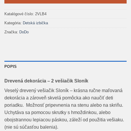
Katalógové číslo:
2VLB4
Kategória:
Detská izbička
Značka:
DoDo
POPIS
Drevená dekorácia – 2 vešiačik Sloník
Veselý drevený vešiačik Sloník – krásna ručne maľovaná
dekorácia a zároveň skvelá pomôcka ako naučiť deti
poriadku. Možnosť pripevnenia na stenu alebo na skriňu.
Uchytáva sa pomocou skrutky s hmoždinkou, alebo
obojstrannou lepiacou páskou, záleží od použitia vešiaku.
(nie sú súčasťou balenia).