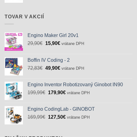
cena
cena
bola:
je:
68,79€.
51,50€.
TOVAR V AKCIÍ
Engino Maker Girl 20v1
Pôvodná
Aktuálna
29,90
€
15,90
€
vrátane DPH
cena
cena
bola:
je:
Boffin IV Coding - 2
29,90€.
15,90€.
Pôvodná
Aktuálna
72,83
€
49,90
€
vrátane DPH
cena
cena
bola:
je:
Engino Inventor Robotizovaný Ginobot IN90
72,83€.
49,90€.
Pôvodná
Aktuálna
199,99
€
179,90
€
vrátane DPH
cena
cena
bola:
je:
Engino CodingLab - GINOBOT
199,99€.
179,90€.
Pôvodná
Aktuálna
169,99
€
127,50
€
vrátane DPH
cena
cena
bola:
je:
169,99€.
127,50€.