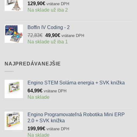
129,90
€
vrátane DPH
Na sklade už iba 2
Boffin IV Coding - 2
Pôvodná
Aktuálna
72,83
€
49,90
€
vrátane DPH
cena
cena
Na sklade už iba 1
bola:
je:
72,83€.
49,90€.
NAJPREDÁVANEJŠIE
Engino STEM Solárna energia + SVK knižka
64,99
€
vrátane DPH
Na sklade
Engino Programovateľná Robotika Mini ERP
2.0 + SVK knižka
199,99
€
vrátane DPH
Na sklade