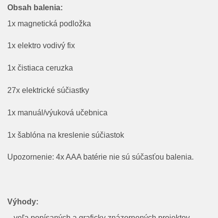
Obsah balenia:
1x magnetická podložka
1x elektro vodivý fix
1x čistiaca ceruzka
27x elektrické súčiastky
1x manuál/výuková učebnica
1x šablóna na kreslenie súčiastok
Upozornenie: 4x AAA batérie nie sú súčasťou balenia.
Výhody:
– veľa popísaných a graficky znázornených projektov