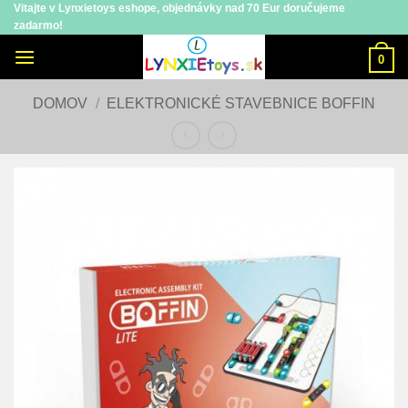
Vitajte v Lynxietoys eshope, objednávky nad 70 Eur doručujeme
Skip
zadarmo!
to
content
0
DOMOV
/
ELEKTRONICKÉ STAVEBNICE BOFFIN