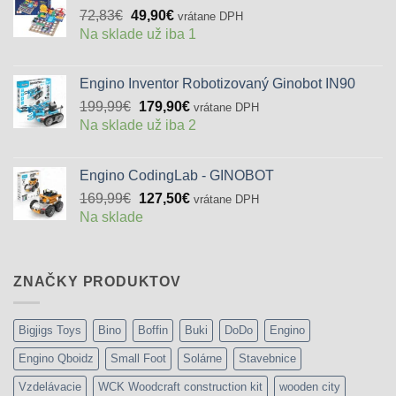
Pôvodná
Aktuálna
72,83
€
49,90
€
vrátane DPH
cena
cena
Na sklade už iba 1
bola:
je:
72,83€.
49,90€.
Engino Inventor Robotizovaný Ginobot IN90
Pôvodná
Aktuálna
199,99
€
179,90
€
vrátane DPH
cena
cena
Na sklade už iba 2
bola:
je:
199,99€.
179,90€.
Engino CodingLab - GINOBOT
Pôvodná
Aktuálna
169,99
€
127,50
€
vrátane DPH
cena
cena
Na sklade
bola:
je:
169,99€.
127,50€.
ZNAČKY PRODUKTOV
Bigjigs Toys
Bino
Boffin
Buki
DoDo
Engino
Engino Qboidz
Small Foot
Solárne
Stavebnice
Vzdelávacie
WCK Woodcraft construction kit
wooden city