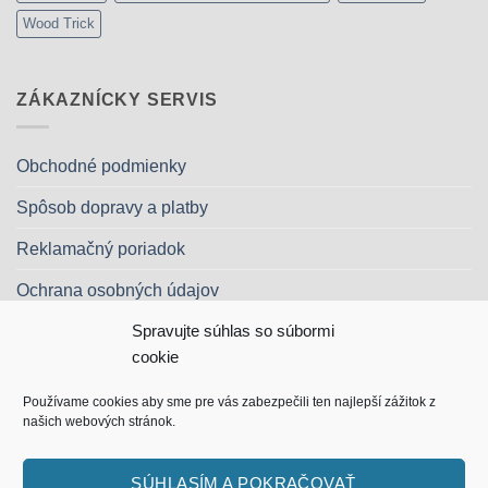
Wood Trick
ZÁKAZNÍCKY SERVIS
Obchodné podmienky
Spôsob dopravy a platby
Reklamačný poriadok
Ochrana osobných údajov
Spravujte súhlas so súbormi
Kontakt
cookie
Používame cookies aby sme pre vás zabezpečili ten najlepší zážitok z
našich webových stránok.
Apple
Google
MasterCard
Visa
Dinners
Discover
Maes
Pay
Pay
Club
Visa
SÚHLASÍM A POKRAČOVAŤ