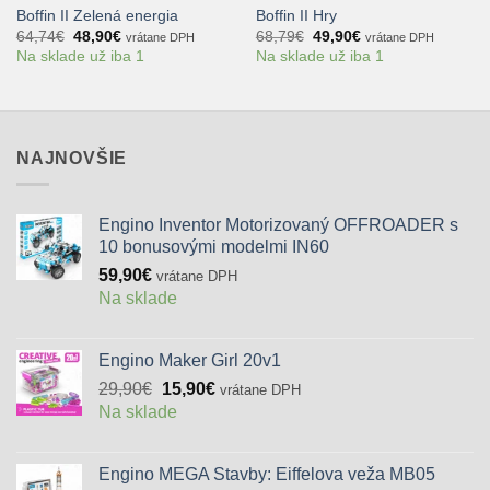
Boffin II Zelená energia
Boffin II Hry
Pôvodná
Aktuálna
Pôvodná
Aktuálna
64,74
€
48,90
€
68,79
€
49,90
€
vrátane DPH
vrátane DPH
cena
cena
cena
cena
Na sklade už iba 1
Na sklade už iba 1
bola:
je:
bola:
je:
64,74€.
48,90€.
68,79€.
49,90€.
NAJNOVŠIE
Engino Inventor Motorizovaný OFFROADER s
10 bonusovými modelmi IN60
59,90
€
vrátane DPH
Na sklade
Engino Maker Girl 20v1
Pôvodná
Aktuálna
29,90
€
15,90
€
vrátane DPH
cena
cena
Na sklade
bola:
je:
29,90€.
15,90€.
Engino MEGA Stavby: Eiffelova veža MB05