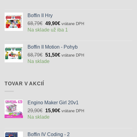
Boffin II Hry
Pôvodná
Aktuálna
68,79
€
49,90
€
vrátane DPH
cena
cena
Na sklade už iba 1
bola:
je:
68,79€.
49,90€.
Boffin II Motion - Pohyb
Pôvodná
Aktuálna
68,79
€
51,50
€
vrátane DPH
cena
cena
Na sklade
bola:
je:
68,79€.
51,50€.
TOVAR V AKCIÍ
Engino Maker Girl 20v1
Pôvodná
Aktuálna
29,90
€
15,90
€
vrátane DPH
cena
cena
Na sklade
bola:
je:
29,90€.
15,90€.
Boffin IV Coding - 2