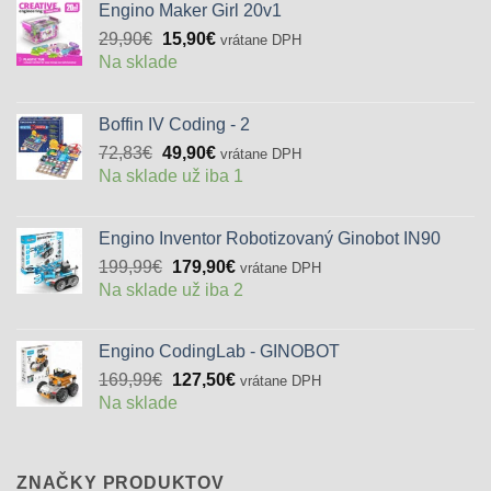
Engino Maker Girl 20v1
Pôvodná
Aktuálna
29,90
€
15,90
€
vrátane DPH
cena
cena
Na sklade
bola:
je:
29,90€.
15,90€.
Boffin IV Coding - 2
Pôvodná
Aktuálna
72,83
€
49,90
€
vrátane DPH
cena
cena
Na sklade už iba 1
bola:
je:
72,83€.
49,90€.
Engino Inventor Robotizovaný Ginobot IN90
Pôvodná
Aktuálna
199,99
€
179,90
€
vrátane DPH
cena
cena
Na sklade už iba 2
bola:
je:
199,99€.
179,90€.
Engino CodingLab - GINOBOT
Pôvodná
Aktuálna
169,99
€
127,50
€
vrátane DPH
cena
cena
Na sklade
bola:
je:
169,99€.
127,50€.
ZNAČKY PRODUKTOV