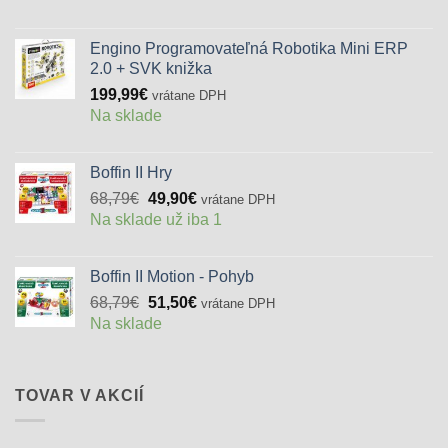
Engino Programovateľná Robotika Mini ERP
2.0 + SVK knižka
199,99
€
vrátane DPH
Na sklade
Boffin II Hry
Pôvodná
Aktuálna
68,79
€
49,90
€
vrátane DPH
cena
cena
Na sklade už iba 1
bola:
je:
68,79€.
49,90€.
Boffin II Motion - Pohyb
Pôvodná
Aktuálna
68,79
€
51,50
€
vrátane DPH
cena
cena
Na sklade
bola:
je:
68,79€.
51,50€.
TOVAR V AKCIÍ