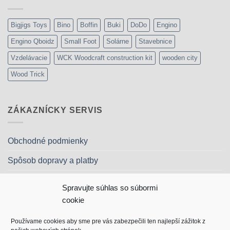
Bigjigs Toys
Bino
Boffin
Buki
DoDo
Engino
Engino Qboidz
Small Foot
Solárne
Stavebnice
Vzdelávacie
WCK Woodcraft construction kit
wooden city
Wood Trick
ZÁKAZNÍCKY SERVIS
Obchodné podmienky
Spôsob dopravy a platby
Reklamačný poriadok
Spravujte súhlas so súbormi
Ochrana osobných údajov
cookie
Kontakt
Používame cookies aby sme pre vás zabezpečili ten najlepší zážitok z