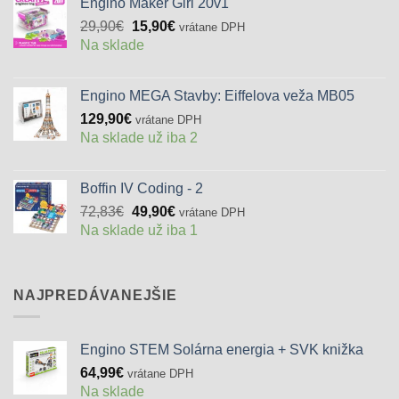
Engino Maker Girl 20v1
Pôvodná
Aktuálna
29,90
€
15,90
€
vrátane DPH
cena
cena
Na sklade
bola:
je:
29,90€.
15,90€.
Engino MEGA Stavby: Eiffelova veža MB05
129,90
€
vrátane DPH
Na sklade už iba 2
Boffin IV Coding - 2
Pôvodná
Aktuálna
72,83
€
49,90
€
vrátane DPH
cena
cena
Na sklade už iba 1
bola:
je:
72,83€.
49,90€.
NAJPREDÁVANEJŠIE
Engino STEM Solárna energia + SVK knižka
64,99
€
vrátane DPH
Na sklade