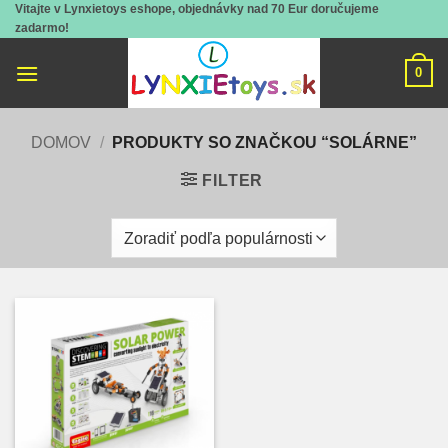
Vitajte v Lynxietoys eshope, objednávky nad 70 Eur doručujeme
Skip
zadarmo!
to
content
0
DOMOV
/
PRODUKTY SO ZNAČKOU “SOLÁRNE”
FILTER