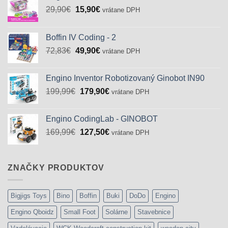
Pôvodná
Aktuálna
29,90
€
15,90
€
vrátane DPH
cena
cena
bola:
je:
Boffin IV Coding - 2
29,90€.
15,90€.
Pôvodná
Aktuálna
72,83
€
49,90
€
vrátane DPH
cena
cena
bola:
je:
Engino Inventor Robotizovaný Ginobot IN90
72,83€.
49,90€.
Pôvodná
Aktuálna
199,99
€
179,90
€
vrátane DPH
cena
cena
bola:
je:
Engino CodingLab - GINOBOT
199,99€.
179,90€.
Pôvodná
Aktuálna
169,99
€
127,50
€
vrátane DPH
cena
cena
bola:
je:
169,99€.
127,50€.
ZNAČKY PRODUKTOV
Bigjigs Toys
Bino
Boffin
Buki
DoDo
Engino
Engino Qboidz
Small Foot
Solárne
Stavebnice