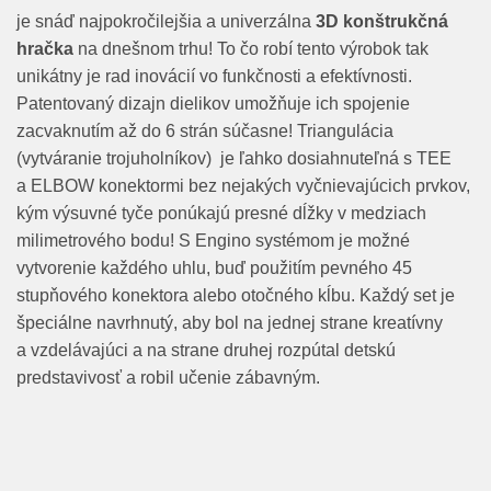
je snáď najpokročilejšia a univerzálna
3D konštrukčná
hračka
na dnešnom trhu! To čo robí tento výrobok tak
unikátny je rad inovácií vo funkčnosti a efektívnosti.
Patentovaný dizajn dielikov umožňuje ich spojenie
zacvaknutím až do 6 strán súčasne! Triangulácia
(vytváranie trojuholníkov) je ľahko dosiahnuteľná s TEE
a ELBOW konektormi bez nejakých vyčnievajúcich prvkov,
kým výsuvné tyče ponúkajú presné dĺžky v medziach
milimetrového bodu! S Engino systémom je možné
vytvorenie každého uhlu, buď použitím pevného 45
stupňového konektora alebo otočného kĺbu. Každý set je
špeciálne navrhnutý, aby bol na jednej strane kreatívny
a vzdelávajúci a na strane druhej rozpútal detskú
predstavivosť a robil učenie zábavným.