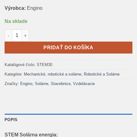
Výrobca:
Engino
Na sklade
množstvo Engino STEM Solárna energia + SVK knižka
PRIDAŤ DO KOŠÍKA
Katalógové číslo:
STEM30
Kategórie:
Mechanické, robotické a solárne
,
Robotické a Solárne
Značky:
Engino
,
Solárne
,
Stavebnice
,
Vzdelávacie
POPIS
STEM Solárna energia: