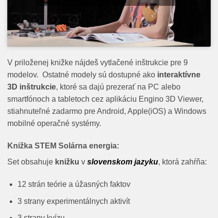
V priloženej knižke nájdeš vytlačené inštrukcie pre 9
modelov. Ostatné modely sú dostupné ako
interaktívne
3D inštrukcie
, ktoré sa dajú prezerať na PC alebo
smartfónoch a tabletoch cez aplikáciu Engino 3D Viewer,
stiahnuteľné zadarmo pre Android, Apple(iOS) a Windows
mobilné operačné systémy.
Knižka STEM Solárna energia:
Set obsahuje
knižku
v
slovenskom jazyku
, ktorá zahŕňa:
12 strán teórie a úžasných faktov
3 strany experimentálnych aktivít
3 strany kvízu