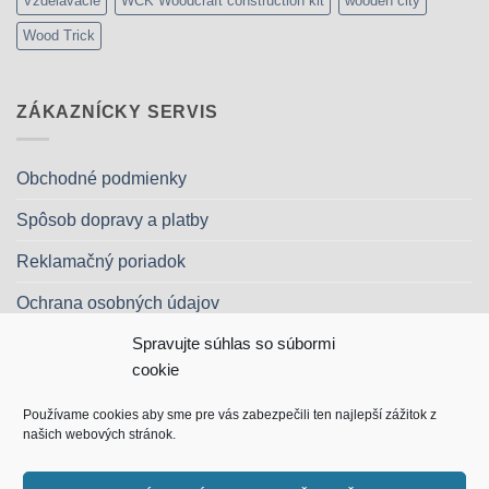
Vzdelávacie
WCK Woodcraft construction kit
wooden city
Wood Trick
ZÁKAZNÍCKY SERVIS
Obchodné podmienky
Spôsob dopravy a platby
Reklamačný poriadok
Ochrana osobných údajov
Spravujte súhlas so súbormi
Kontakt
cookie
Používame cookies aby sme pre vás zabezpečili ten najlepší zážitok z
našich webových stránok.
Apple
Google
MasterCard
Visa
Dinners
Discover
Maes
Pay
Pay
Club