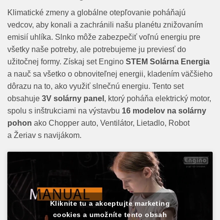
Klimatické zmeny a globálne otepľovanie poháňajú
vedcov, aby konali a zachránili našu planétu znižovaním
emisií uhlíka. Slnko môže zabezpečiť voľnú energiu pre
všetky naše potreby, ale potrebujeme ju previesť do
užitočnej formy. Získaj set Engino
STEM Solárna Energia
a nauč sa všetko o obnoviteľnej energii, kladením väčšieho
dôrazu na to, ako využiť slnečnú energiu. Tento set
obsahuje
3V solárny panel
, ktorý poháňa elektrický motor,
spolu s inštrukciami na výstavbu
16 modelov na solárny
pohon
ako Chopper auto, Ventilátor, Lietadlo, Robot
a Žeriav s navijákom.
Kliknite tu a akceptujte marketing
cookies a umožníte tento obsah