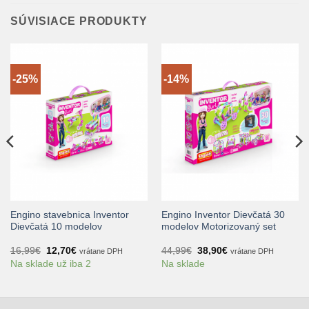
SÚVISIACE PRODUKTY
-25%
-14%
Engino stavebnica Inventor
Engino Inventor Dievčatá 30
Dievčatá 10 modelov
modelov Motorizovaný set
Pôvodná
Aktuálna
Pôvodná
Aktuálna
16,99
€
12,70
€
44,99
€
38,90
€
vrátane DPH
vrátane DPH
cena
cena
cena
cena
Na sklade už iba 2
Na sklade
bola:
je:
bola:
je:
16,99€.
12,70€.
44,99€.
38,90€.