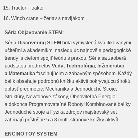
Tractor – traktor
Winch crane – žeriav s navijákom
Séria Objavovanie STEM:
Séria
Discovering STEM
bola vymyslená kvalifikovanými
učiteľmi a akademikmi nasledujúc najnovšie pedagogické
trendy s cieľom spojiť teóriu s praxou. Séria sa zaoberá
podstatou predmetov
Veda, Technológia, Inžinierstvo
a Matematika
fascinujúcim a zábavným spôsobom. Každý
balík obsahuje podrobnú knižku aktivít pokrývajúcu širokú
oblasť predmetov: Mechanika a Jednoduché Stroje,
Štruktúry, Newtonove zákony, Obnoviteľná Energia
a dokonca Programovateľné Roboty! Kombinované balíky
Jednoduché stroje a Fyzika zdrojov majstrovský set
zahŕňajú príslušné 5 a 8 multi-stranové knižky aktivít.
ENGINO TOY SYSTEM