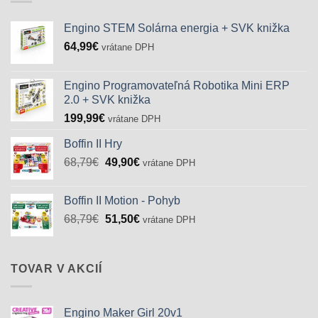
Engino STEM Solárna energia + SVK knižka
64,99
€
vrátane DPH
Engino Programovateľná Robotika Mini ERP
2.0 + SVK knižka
199,99
€
vrátane DPH
Boffin II Hry
Pôvodná
Aktuálna
68,79
€
49,90
€
vrátane DPH
cena
cena
bola:
je:
Boffin II Motion - Pohyb
68,79€.
49,90€.
Pôvodná
Aktuálna
68,79
€
51,50
€
vrátane DPH
cena
cena
bola:
je:
68,79€.
51,50€.
TOVAR V AKCIÍ
Engino Maker Girl 20v1