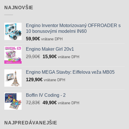
NAJNOVŠIE
Engino Inventor Motorizovaný OFFROADER s
10 bonusovými modelmi IN60
59,90
€
vrátane DPH
Engino Maker Girl 20v1
Pôvodná
Aktuálna
29,90
€
15,90
€
vrátane DPH
cena
cena
bola:
je:
Engino MEGA Stavby: Eiffelova veža MB05
29,90€.
15,90€.
129,90
€
vrátane DPH
Boffin IV Coding - 2
Pôvodná
Aktuálna
72,83
€
49,90
€
vrátane DPH
cena
cena
bola:
je:
72,83€.
49,90€.
NAJPREDÁVANEJŠIE