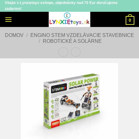
Vitajte v Lynxietoys eshope, objednávky nad 70 Eur doručujeme
Skip
zadarmo!
to
content
0
DOMOV
/
ENGINO STEM VZDELÁVACIE STAVEBNICE
/
ROBOTICKÉ A SOLÁRNE