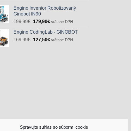
bola:
je:
Engino Inventor Robotizovaný
72,83€.
49,90€.
Ginobot IN90
Pôvodná
Aktuálna
199,99
€
179,90
€
vrátane DPH
cena
cena
Engino CodingLab - GINOBOT
bola:
je:
Pôvodná
Aktuálna
169,99
€
199,99€.
127,50
€
179,90€.
vrátane DPH
cena
cena
bola:
je:
169,99€.
127,50€.
Spravujte súhlas so súbormi cookie