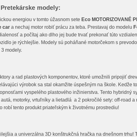
 Pretekárske modely:
rickou energiou v tomto úžasnom sete
Eco MOTORIZOVANÉ 
e car
a nechaj motor robiť prácu za teba. Prestavaj do modelu
F
ialenosť a počítaj ako dlho jej bude trvať prekonať túto vzdial
 vozidlo je rýchlejšie. Modely sú poháňané motorčekom s prevod
 3 modely.
tory a rad plastových komponentov, ktoré umožnili pripojiť dre
elávajúci výrobok sa stal okamžite úspešným na škole. Kedže t
hopnosťami vyspelého plastového inžinierstva. Tento hybridný s
autá, motorky, vrtuľníky a lietadlá a 2 pokročilé sety: off-road 
 robí tento produkt priateľským k životnému prostrediu!
ia a univerzálna 3D konštrukčná hračka na dnešnom trhu! To č