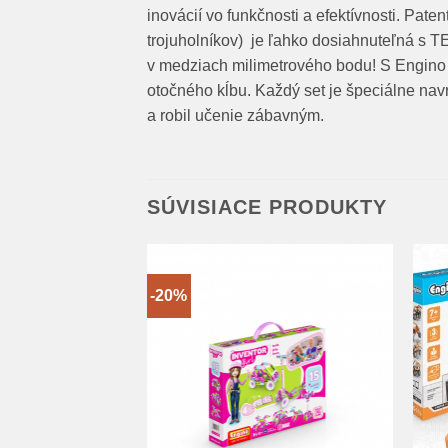
inovácií vo funkčnosti a efektívnosti. Pat
trojuholníkov) je ľahko dosiahnuteľná s 
v medziach milimetrového bodu! S Engino
otočného kĺbu. Každý set je špeciálne navr
a robil učenie zábavným.
SÚVISIACE PRODUKTY
-20%