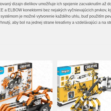
entovaný dizajn dielikov umožňuje ich spojenie zacvaknutím až d
TEE a ELBOW konektormi bez nejakých vyčnievajúcich prvkov, k
 systémom je možné vytvorenie každého uhlu, buď použitím pe
hnutý, aby bol na jednej strane kreatívny a vzdelávajúci a na st