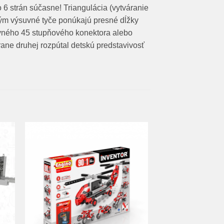
o 6 strán súčasne! Triangulácia (vytváranie
ým výsuvné tyče ponúkajú presné dĺžky
vného 45 stupňového konektora alebo
rane druhej rozpútal detskú predstavivosť