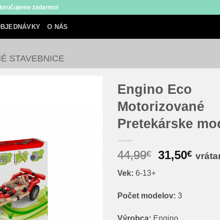
 doručujeme zadarmo!
BJEDNÁVKY
O NÁS
É STAVEBNICE
Engino Eco
Motorizované
Pretekárske mo
Pôvodná
Aktu
44,99
31,50
€
€
vrát
cena
cena
Vek:
6-13+
bola:
je:
44,99€.
31,50
Počet modelov:
3
Výrobca:
Engino