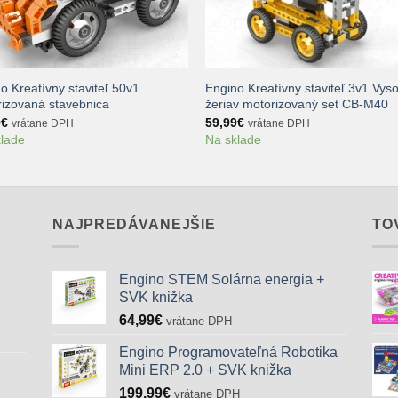
+
o Kreatívny staviteľ 50v1
Engino Kreatívny staviteľ 3v1 Vys
izovaná stavebnica
žeriav motorizovaný set CB-M40
9
€
59,99
€
vrátane DPH
vrátane DPH
klade
Na sklade
NAJPREDÁVANEJŠIE
TO
Engino STEM Solárna energia +
SVK knižka
64,99
€
vrátane DPH
Engino Programovateľná Robotika
Mini ERP 2.0 + SVK knižka
199,99
€
vrátane DPH