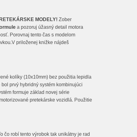
PRETEKÁRSKE MODELY!
Zober
ormule
a pozoruj úžasný detail motora
enosť. Porovnaj tento čas s modelom
ovkou.V priloženej knižke nájdeš
vené kolíky (10x10mm) bez použitia lepidla
o bol prvý hybridný systém kombinujúci
ystém formuje základ novej série
a motorizované pretekárske vozidlá. Použitie
o robí tento výrobok tak unikátny je rad