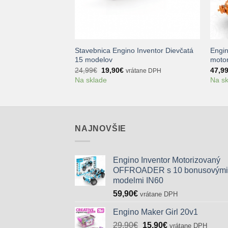
+
+
Stavebnica Engino Inventor Dievčatá
Engin
oduché stroje
15 modelov
motor
uálna
Pôvodná
Aktuálna
24,99
€
19,90
€
47,9
tane DPH
vrátane DPH
a
cena
cena
Na sklade
Na s
bola:
je:
90€.
24,99€.
19,90€.
NAJNOVŠIE
Engino Inventor Motorizovaný
OFFROADER s 10 bonusovými
modelmi IN60
59,90
€
vrátane DPH
Engino Maker Girl 20v1
Pôvodná
Aktuálna
29,90
€
15,90
€
vrátane DPH