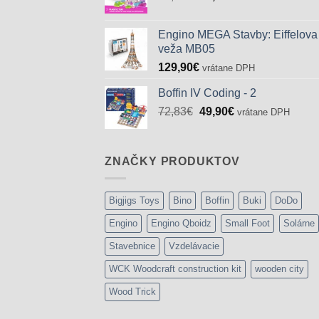
cena
cena
bola:
je:
Engino MEGA Stavby: Eiffelova
29,90€.
15,90€.
veža MB05
129,90
€
vrátane DPH
Boffin IV Coding - 2
Pôvodná
Aktuálna
72,83
€
49,90
€
vrátane DPH
cena
cena
bola:
je:
72,83€.
49,90€.
ZNAČKY PRODUKTOV
Bigjigs Toys
Bino
Boffin
Buki
DoDo
Engino
Engino Qboidz
Small Foot
Solárne
Stavebnice
Vzdelávacie
WCK Woodcraft construction kit
wooden city
Wood Trick