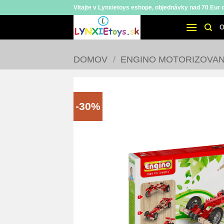
Skip
Vitajte v Lynxietoys eshope, objednávky nad 70 Eur
to
O
content
DOMOV
/
ENGINO MOTORIZOVAN
-30%