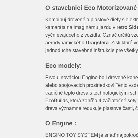
O stavebnici Eco Motorizované
Kombinuj drevené a plastové diely s elekt
kamaráta na imaginárnu jazdu v
retro Sid
vyčnievajúceho z vozidla. Označ určitú vzd
aerodynamického
Dragstera
. Zisti ktoré
jednoduché stavebné inštrukcie pre všetky
Eco modely:
Prvou inováciou Engino boli drevené konek
alebo spojovacích prostriedkov! Tento vzd
tradičné teplo dreva s technologickými sc
EcoBuilds, ktorá zahŕňa 4 začiatočné sety: 
dreva významne redukuje plastové časti, čo
O Engine :
ENGINO TOY SYSTEM je snáď najpokročilejš