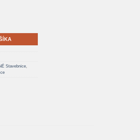
ované Pretekárske modely
ŠÍKA
 Stavebnice
,
ice