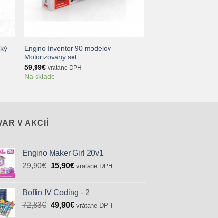
+
oký
Engino Inventor 90 modelov
Motorizovaný set
59,99
€
vrátane DPH
Na sklade
VAR V AKCIÍ
Engino Maker Girl 20v1
Pôvodná
Aktuálna
29,90
€
15,90
€
vrátane DPH
cena
cena
bola:
je:
Boffin IV Coding - 2
29,90€.
15,90€.
Pôvodná
Aktuálna
72,83
€
49,90
€
vrátane DPH
cena
cena