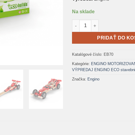
Na sklade
množstvo Engino Eco Motoriz
PRIDAŤ DO KO
Katalógové číslo:
EB70
Kategórie:
ENGINO MOTORIZOVANÉ
VÝPREDAJ ENGINO ECO stavebn
Značka:
Engino