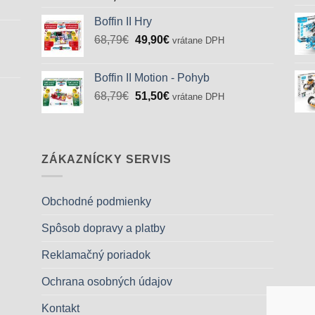
Boffin II Hry
Pôvodná
Aktuálna
68,79
€
49,90
€
vrátane DPH
cena
cena
bola:
je:
Boffin II Motion - Pohyb
68,79€.
49,90€.
Pôvodná
Aktuálna
68,79
€
51,50
€
vrátane DPH
cena
cena
bola:
je:
68,79€.
51,50€.
ZÁKAZNÍCKY SERVIS
Obchodné podmienky
Spôsob dopravy a platby
Reklamačný poriadok
Ochrana osobných údajov
Kontakt