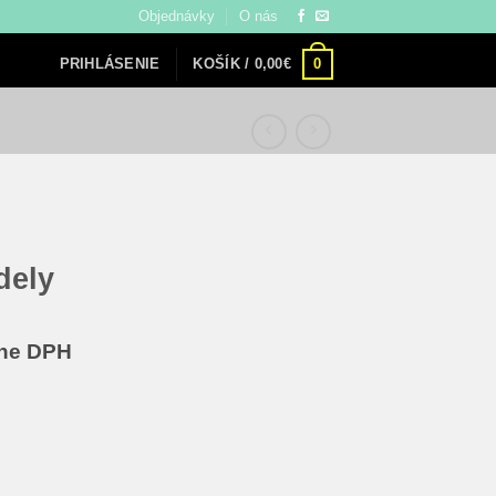
Objednávky
O nás
0
KOŠÍK /
0,00
€
PRIHLÁSENIE
dely
álna
ane DPH
€.