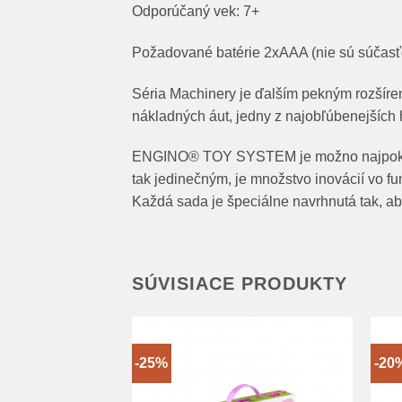
Odporúčaný vek: 7+
Požadované batérie 2xAAA (nie sú súčasť
Séria Machinery je ďalším pekným rozšíre
nákladných áut, jedny z najobľúbenejších 
ENGINO® TOY SYSTEM je možno najpokročil
tak jedinečným, je množstvo inovácií vo f
Každá sada je špeciálne navrhnutá tak, aby
SÚVISIACE PRODUKTY
-25%
-20