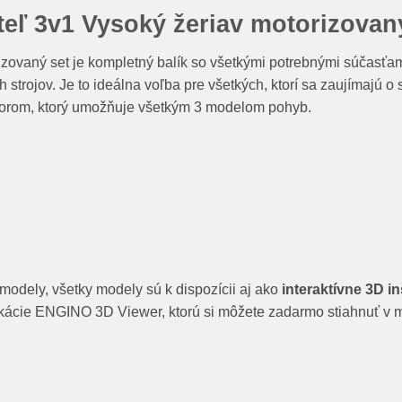
teľ 3v1 Vysoký žeriav motorizovaný
rizovaný set je kompletný balík so všetkými potrebnými súčasťam
trojov. Je to ideálna voľba pre všetkých, ktorí sa zaujímajú o 
orom, ktorý umožňuje všetkým 3 modelom pohyb.
 modely, všetky modely sú k dispozícii aj ako
interaktívne 3D in
likácie ENGINO 3D Viewer, ktorú si môžete zadarmo stiahnuť v