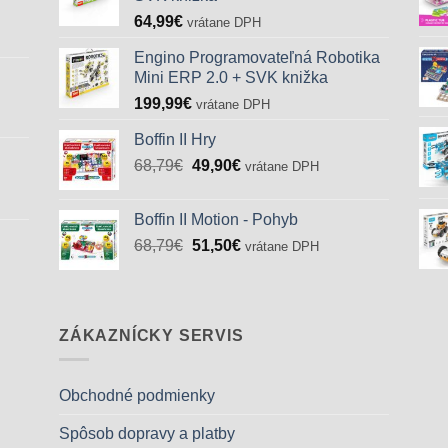
64,99
€
vrátane DPH
Engino Programovateľná Robotika
Mini ERP 2.0 + SVK knižka
199,99
€
vrátane DPH
Boffin II Hry
Pôvodná
Aktuálna
68,79
€
49,90
€
vrátane DPH
cena
cena
bola:
je:
Boffin II Motion - Pohyb
68,79€.
49,90€.
Pôvodná
Aktuálna
68,79
€
51,50
€
vrátane DPH
cena
cena
bola:
je:
68,79€.
51,50€.
ZÁKAZNÍCKY SERVIS
Obchodné podmienky
Spôsob dopravy a platby