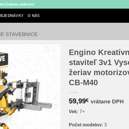
 doručujeme zadarmo!
BJEDNÁVKY
O NÁS
É STAVEBNICE
Engino Kreatív
staviteľ 3v1 Vy
žeriav motorizo
CB-M40
59,99
€
vrátane DPH
Vek:
7+
Počet modelov:
3