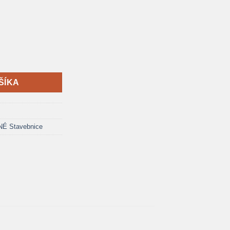
viteľ 3v1 Vysoký žeriav motorizovaný set CB-M40
ŠÍKA
 Stavebnice