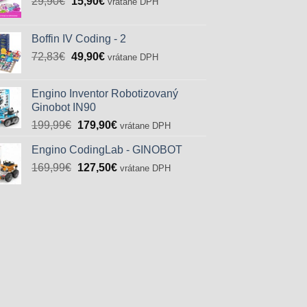
Pôvodná
Aktuálna
29,90
€
15,90
€
vrátane DPH
cena
cena
bola:
je:
Boffin IV Coding - 2
29,90€.
15,90€.
Pôvodná
Aktuálna
72,83
€
49,90
€
vrátane DPH
cena
cena
bola:
je:
Engino Inventor Robotizovaný
72,83€.
49,90€.
Ginobot IN90
Pôvodná
Aktuálna
199,99
€
179,90
€
vrátane DPH
cena
cena
Engino CodingLab - GINOBOT
bola:
je:
Pôvodná
Aktuálna
169,99
€
199,99€.
127,50
€
179,90€.
vrátane DPH
cena
cena
bola:
je:
169,99€.
127,50€.