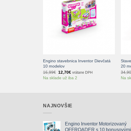
NA SKLADE
+
+
hanika: Ozubené
Engino stavebnica Inventor Dievčatá
Stave
kové pohony
10 modelov
20 m
Pôvodná
Aktuálna
16,99
€
12,70
€
34,9
vrátane DPH
cena
cena
Na sklade už iba 2
Na sk
bola:
je:
16,99€.
12,70€.
NAJNOVŠIE
Engino Inventor Motorizovaný
OFFROADER s 10 bonusovými