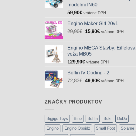
modelmi IN60
59,90
€
vrátane DPH
Engino Maker Girl 20v1
Pôvodná
Aktuálna
29,90
€
15,90
€
vrátane DPH
cena
cena
bola:
je:
Engino MEGA Stavby: Eiffelova
29,90€.
15,90€.
veža MB05
129,90
€
vrátane DPH
Boffin IV Coding - 2
Pôvodná
Aktuálna
72,83
€
49,90
€
vrátane DPH
cena
cena
bola:
je:
72,83€.
49,90€.
ZNAČKY PRODUKTOV
Bigjigs Toys
Bino
Boffin
Buki
DoDo
Engino
Engino Qboidz
Small Foot
Solárne