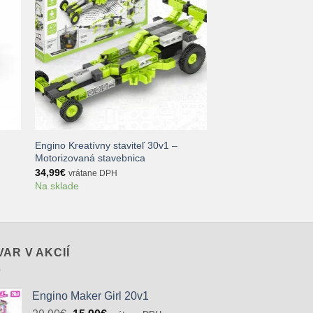
+
Engino Kreatívny staviteľ 30v1 –
Motorizovaná stavebnica
34,99
€
vrátane DPH
Na sklade
VAR V AKCIÍ
Engino Maker Girl 20v1