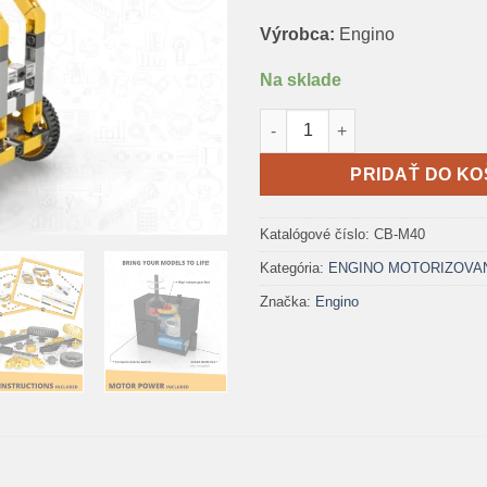
Výrobca:
Engino
Na sklade
množstvo Engino Kreatívny sta
PRIDAŤ DO KO
Katalógové číslo:
CB-M40
Kategória:
ENGINO MOTORIZOVANÉ
Značka:
Engino