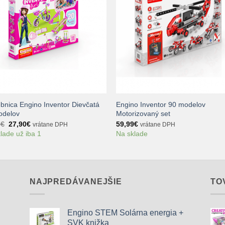
+
bnica Engino Inventor Dievčatá
Engino Inventor 90 modelov
odelov
Motorizovaný set
Pôvodná
Aktuálna
0
€
27,90
€
59,99
€
vrátane DPH
vrátane DPH
cena
cena
lade už iba 1
Na sklade
bola:
je:
34,90€.
27,90€.
NAJPREDÁVANEJŠIE
TO
Engino STEM Solárna energia +
SVK knižka