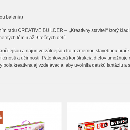
ou balenia)
ním radu CREATIVE BUILDER – „Kreatívny staviteľ“ ktorý kladie
herných tém 6 až 9-ročných detí!
ejšou a najuniverzálnejšou trojrozmernou stavebnou hračkou
unkčnosti a účinnosti. Patentovaná konštrukcia dielov umožňuje 
 bola kreatívna aj vzdelávacia, aby uvoľnila detskú fantáziu a s
%