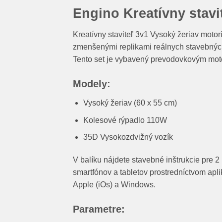
Engino Kreatívny stavi
Kreatívny staviteľ 3v1 Vysoký žeriav moto
zmenšenými replikami reálnych stavebných s
Tento set je vybavený prevodovkovým mot
Modely:
Vysoký žeriav (60 x 55 cm)
Kolesové rýpadlo 110W
35D Vysokozdvižný vozík
V balíku nájdete stavebné inštrukcie pre 2
smartfónov a tabletov prostredníctvom ap
Apple (iOs) a Windows.
Parametre: