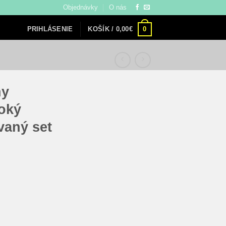
Objednávky
O nás
0
KOŠÍK /
0,00
€
PRIHLÁSENIE
ny
soký
vaný set