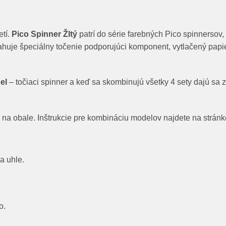
etí.
Pico Spinner Žltý
patrí do série farebných Pico spinnersov, v
huje špeciálny točenie podporujúci komponent, vytlačený papie
el
– točiaci spinner a keď sa skombinujú všetky 4 sety dajú s
 na obale. Inštrukcie pre kombináciu modelov najdete na stránk
a uhle.
o.