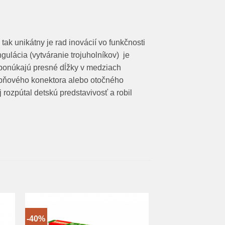
tak unikátny je rad inovácií vo funkčnosti
gulácia (vytváranie trojuholníkov) je
ponúkajú presné dĺžky v medziach
upňového konektora alebo otočného
 rozpútal detskú predstavivosť a robil
-40%