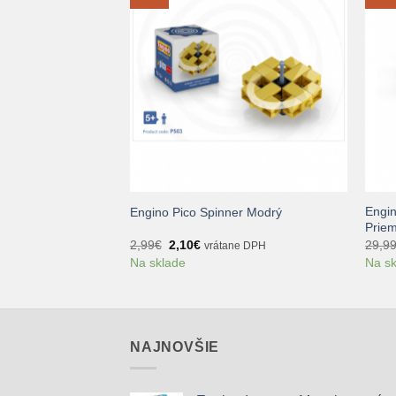
+
+
Engin
ky
Engino Pico Spinner Modrý
Priem
uálna
Pôvodná
Aktuálna
2,99
€
2,10
€
29,9
tane DPH
vrátane DPH
a
cena
cena
Na sklade
Na s
bola:
je:
20€.
2,99€.
2,10€.
NAJNOVŠIE