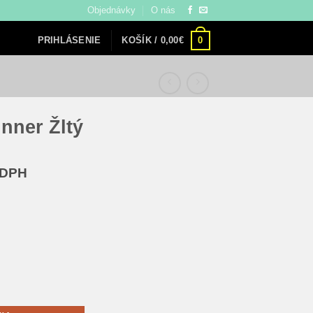
Objednávky
O nás
0
KOŠÍK /
0,00
€
PRIHLÁSENIE
nner Žltý
na
 DPH
 Žltý