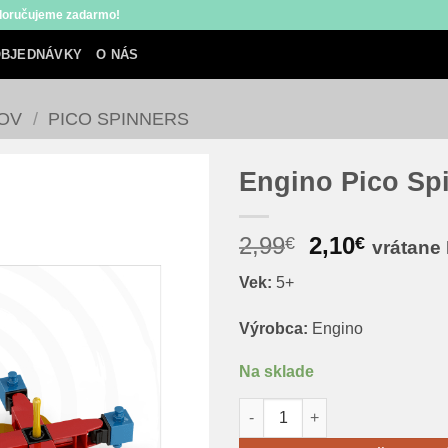
 doručujeme zadarmo!
BJEDNÁVKY
O NÁS
OV
/
PICO SPINNERS
Engino Pico Spi
Pôvodná
Aktuál
2,99
2,10
€
€
vrátane
cena
cena
Vek:
5+
bola:
je:
2,99€.
2,10€.
Výrobca:
Engino
Na sklade
množstvo Engino Pico Spinner