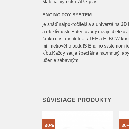
Materiál výrobku: ABS plast
ENGINO TOY SYSTEM
je snáď najpokročilejšia a univerzálna
3D 
a efektívnosti. Patentovaný dizajn dieliko
ľahko dosiahnuteľná s TEE a ELBOW konek
milimetrového bodu!S Engino systémom je
kĺbu.Každý set je špeciálne navrhnutý, aby 
učenie zábavným.
SÚVISIACE PRODUKTY
-30%
-20