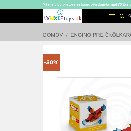
Skip
Vitajte v Lynxietoys eshope, objednávky nad 70 Eur
to
O
content
DOMOV
/
ENGINO PRE ŠKÔLKAR
-30%