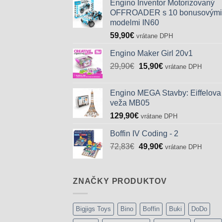
Engino Inventor Motorizovaný
OFFROADER s 10 bonusovými
modelmi IN60
59,90
€
vrátane DPH
Engino Maker Girl 20v1
Pôvodná
Aktuálna
29,90
€
15,90
€
vrátane DPH
cena
cena
bola:
je:
Engino MEGA Stavby: Eiffelova
29,90€.
15,90€.
veža MB05
129,90
€
vrátane DPH
Boffin IV Coding - 2
Pôvodná
Aktuálna
72,83
€
49,90
€
vrátane DPH
cena
cena
bola:
je:
72,83€.
49,90€.
ZNAČKY PRODUKTOV
Bigjigs Toys
Bino
Boffin
Buki
DoDo