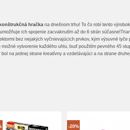
konštrukčná hračka
na dnešnom trhu! To čo robí tento výrobok 
v umožňuje ich spojenie zacvaknutím až do 6 strán súčasne!Trian
tormi bez nejakých vyčnievajúcich prvkov, kým výsuvné tyče 
 možné vytvorenie každého uhlu, buď použitím pevného 45 st
bol na jednej strane kreatívny a vzdelávajúci a na strane druhej
%
-20%