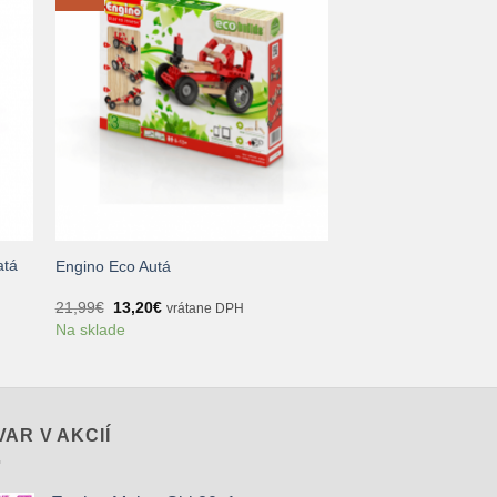
+
atá
Engino Eco Autá
Pôvodná
Aktuálna
21,99
€
13,20
€
vrátane DPH
cena
cena
Na sklade
bola:
je:
21,99€.
13,20€.
VAR V AKCIÍ