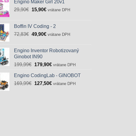
Engino Maker Girl 20v1
Pôvodná
Aktuálna
29,90
€
15,90
€
vrátane DPH
cena
cena
bola:
je:
Boffin IV Coding - 2
29,90€.
15,90€.
Pôvodná
Aktuálna
72,83
€
49,90
€
vrátane DPH
cena
cena
bola:
je:
Engino Inventor Robotizovaný
72,83€.
49,90€.
Ginobot IN90
Pôvodná
Aktuálna
199,99
€
179,90
€
vrátane DPH
cena
cena
Engino CodingLab - GINOBOT
bola:
je:
Pôvodná
Aktuálna
169,99
€
199,99€.
127,50
€
179,90€.
vrátane DPH
cena
cena
bola:
je:
169,99€.
127,50€.