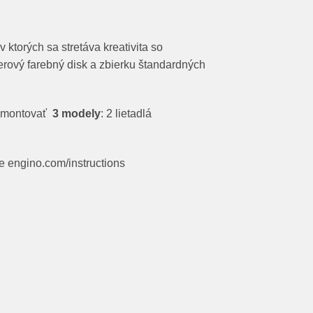
 ktorých sa stretáva kreativita so
rový farebný disk a zbierku štandardných
a zmontovať
3 modely
: 2 lietadlá
e engino.com/instructions