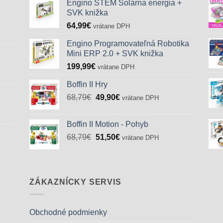
Engino STEM Solárna energia +
SVK knižka
64,99
€
vrátane DPH
Engino Programovateľná Robotika
Mini ERP 2.0 + SVK knižka
199,99
€
vrátane DPH
Boffin II Hry
Pôvodná
Aktuálna
68,79
€
49,90
€
vrátane DPH
cena
cena
bola:
je:
Boffin II Motion - Pohyb
68,79€.
49,90€.
Pôvodná
Aktuálna
68,79
€
51,50
€
vrátane DPH
cena
cena
bola:
je:
68,79€.
51,50€.
ZÁKAZNÍCKY SERVIS
Obchodné podmienky