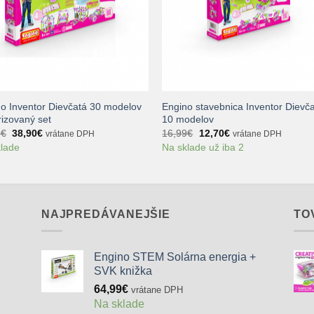
+
o Inventor Dievčatá 30 modelov
Engino stavebnica Inventor Dievč
izovaný set
10 modelov
Pôvodná
Aktuálna
Pôvodná
Aktuálna
9
€
38,90
€
16,99
€
12,70
€
vrátane DPH
vrátane DPH
cena
cena
cena
cena
klade
Na sklade už iba 2
bola:
je:
bola:
je:
44,99€.
38,90€.
16,99€.
12,70€.
NAJPREDÁVANEJŠIE
TO
Engino STEM Solárna energia +
SVK knižka
64,99
€
vrátane DPH
Na sklade