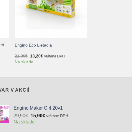
+
atá
Engino Eco Lietadlá
Pôvodná
Aktuálna
21,99
€
13,20
€
vrátane DPH
cena
cena
Na sklade
bola:
je:
21,99€.
13,20€.
VAR V AKCIÍ
Engino Maker Girl 20v1
Pôvodná
Aktuálna
29,90
€
15,90
€
vrátane DPH
cena
cena
Na sklade
bola:
je: