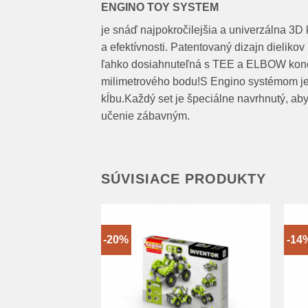
ENGINO TOY SYSTEM
je snáď najpokročilejšia a univerzálna 3D 
a efektívnosti. Patentovaný dizajn dieliko
ľahko dosiahnuteľná s TEE a ELBOW konek
milimetrového bodu!S Engino systémom je
kĺbu.Každý set je špeciálne navrhnutý, aby 
učenie zábavným.
SÚVISIACE PRODUKTY
-20%
-14