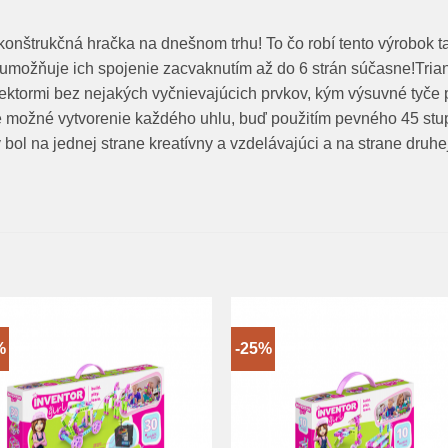
konštrukčná hračka na dnešnom trhu! To čo robí tento výrobok tak
v umožňuje ich spojenie zacvaknutím až do 6 strán súčasne!Trian
tormi bez nejakých vyčnievajúcich prvkov, kým výsuvné tyče 
 možné vytvorenie každého uhlu, buď použitím pevného 45 st
bol na jednej strane kreatívny a vzdelávajúci a na strane druhej
%
-25%