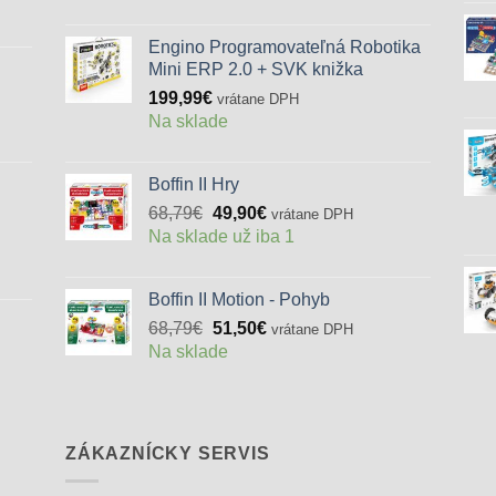
Engino Programovateľná Robotika
Mini ERP 2.0 + SVK knižka
199,99
€
vrátane DPH
Na sklade
Boffin II Hry
Pôvodná
Aktuálna
68,79
€
49,90
€
vrátane DPH
cena
cena
Na sklade už iba 1
bola:
je:
68,79€.
49,90€.
Boffin II Motion - Pohyb
Pôvodná
Aktuálna
68,79
€
51,50
€
vrátane DPH
cena
cena
Na sklade
bola:
je:
68,79€.
51,50€.
ZÁKAZNÍCKY SERVIS