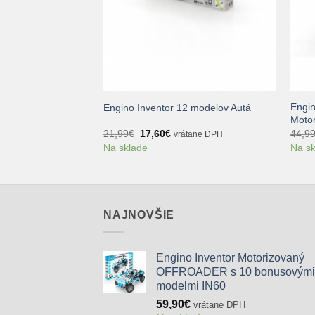
+
+
20 modelov
Engin
Engino Inventor 12 modelov Autá
Motor
Pôvodná
Aktuálna
21,99
€
17,60
€
44,9
vrátane DPH
cena
cena
Na sklade
Na s
bola:
je:
21,99€.
17,60€.
NAJNOVŠIE
Engino Inventor Motorizovaný
OFFROADER s 10 bonusovými
modelmi IN60
59,90
€
vrátane DPH