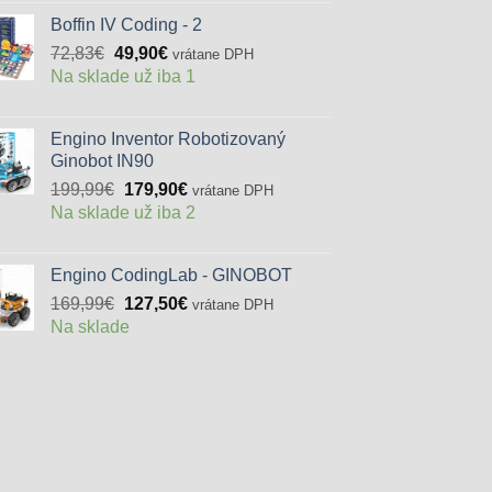
29,90€.
15,90€.
Boffin IV Coding - 2
Pôvodná
Aktuálna
72,83
€
49,90
€
vrátane DPH
cena
cena
Na sklade už iba 1
bola:
je:
72,83€.
49,90€.
Engino Inventor Robotizovaný
Ginobot IN90
Pôvodná
Aktuálna
199,99
€
179,90
€
vrátane DPH
cena
cena
Na sklade už iba 2
bola:
je:
199,99€.
179,90€.
Engino CodingLab - GINOBOT
Pôvodná
Aktuálna
169,99
€
127,50
€
vrátane DPH
cena
cena
Na sklade
bola:
je:
169,99€.
127,50€.