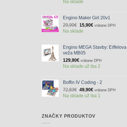
Na sklade
Engino Maker Girl 20v1
Pôvodná
Aktuálna
29,90
€
15,90
€
vrátane DPH
cena
cena
Na sklade
bola:
je:
29,90€.
15,90€.
Engino MEGA Stavby: Eiffelova
veža MB05
129,90
€
vrátane DPH
Na sklade už iba 2
Boffin IV Coding - 2
Pôvodná
Aktuálna
72,83
€
49,90
€
vrátane DPH
cena
cena
Na sklade už iba 1
bola:
je:
72,83€.
49,90€.
ZNAČKY PRODUKTOV