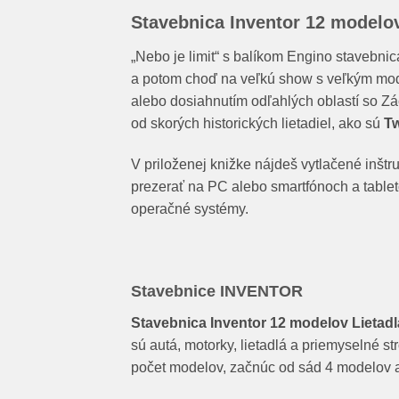
Stavebnica Inventor 12 modelov
„Nebo je limit“ s balíkom Engino stavebni
a potom choď na veľkú show s veľkým mod
alebo dosiahnutím odľahlých oblastí so Zá
od skorých historických lietadiel, ako sú
Tw
V priloženej knižke nájdeš vytlačené inšt
prezerať na PC alebo smartfónoch a table
operačné systémy.
Stavebnice INVENTOR
Stavebnica Inventor 12 modelov Lietadl
sú autá, motorky, lietadlá a priemyselné s
počet modelov, začnúc od sád 4 modelov 