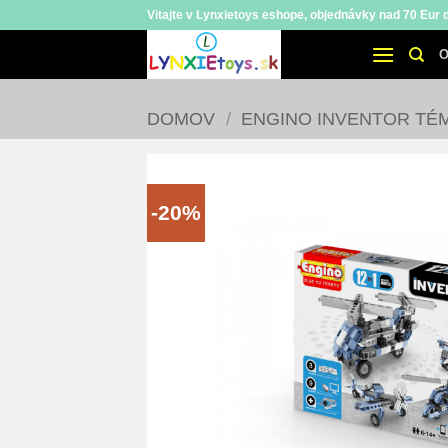
Skip
Vitajte v Lynxietoys eshope, objednávky nad 70 Eur
to
O
content
DOMOV
/
ENGINO INVENTOR TÉ
-20%