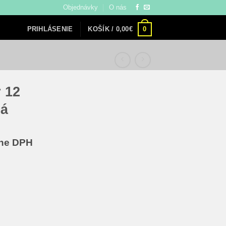
Objednávky
O nás
0
KOŠÍK /
0,00
€
PRIHLÁSENIE
 12
lá
álna
ane DPH
€.
modelov Lietadlá