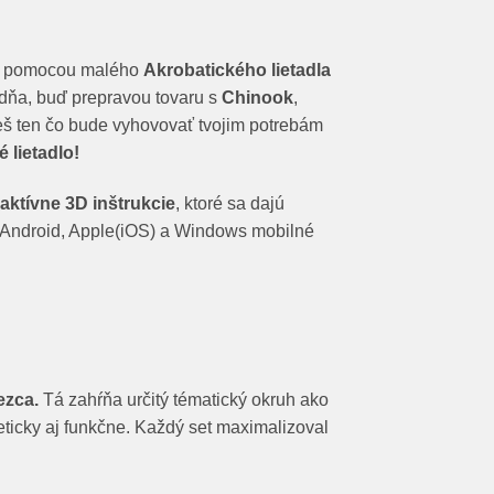
mi pomocou malého
Akrobatického lietadla
dňa, buď prepravou tovaru s
Chinook
,
deš ten čo bude vyhovovať tvojim potrebám
 lietadlo!
raktívne 3D inštrukcie
, ktoré sa dajú
e Android, Apple(iOS) a Windows mobilné
ezca.
Tá zahŕňa určitý tématický okruh ako
eticky aj funkčne. Každý set maximalizoval