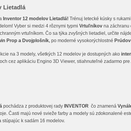
 Lietadlá
ca
Inventor 12 modelov Lietadlá!
Trénuj letecké kúsky s ruka
elom! Vyber si medzi 4 rôznymi typmi
Vrtuľníkov
na záchranu 
chranným vrtuľníkom. Čo sa týka zvyšných lietadiel, určite náj
in Prop a Dvojplošník,
po moderné vysokorýchlostné
Prúdové
rukcie na 3 modely, všetkých 12 modelov je dostupných ako
inte
toch cez aplikáciu Engino 3D Viewer, stiahnuteľné zadarmo pr
á
pochádza z produktovej rady
INVENTOR
čo znamená
Vynál
troje. Časti majú nové svieže farby a modely sú zdokonalené est
a stúpajúc k sadám 16 modelov.