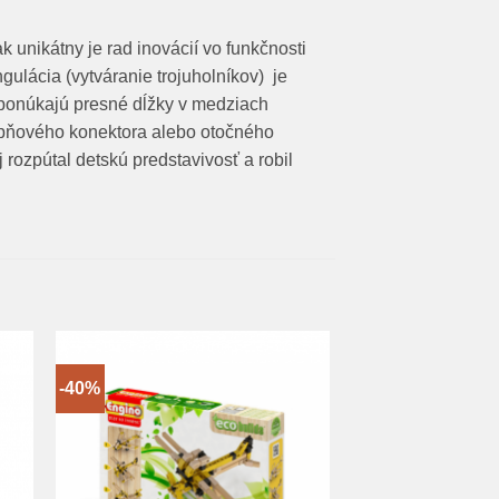
 unikátny je rad inovácií vo funkčnosti
gulácia (vytváranie trojuholníkov) je
ponúkajú presné dĺžky v medziach
upňového konektora alebo otočného
 rozpútal detskú predstavivosť a robil
-40%