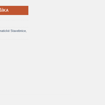
ŠÍKA
tické Stavebnice
,