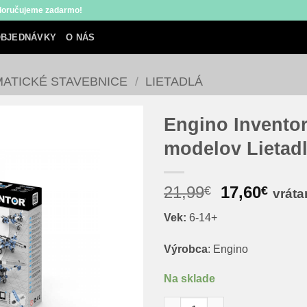
 doručujeme zadarmo!
BJEDNÁVKY
O NÁS
MATICKÉ STAVEBNICE
/
LIETADLÁ
Engino Inventor
modelov Lietad
Pôvodná
Aktu
21,99
17,60
€
€
vrát
cena
cena
Vek:
6-14+
bola:
je:
21,99€.
17,60
Výrobca
: Engino
Na sklade
množstvo Engino Inventor 12 