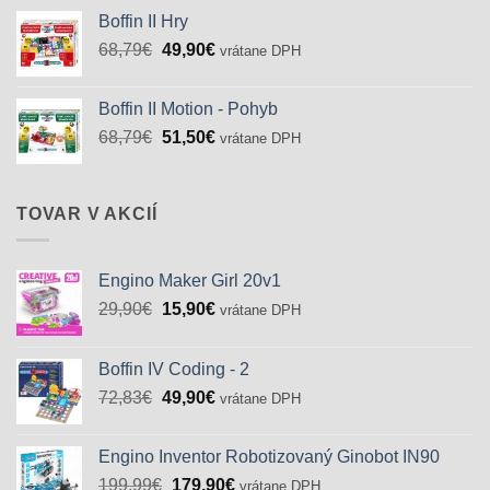
Boffin II Hry
Pôvodná
Aktuálna
68,79
€
49,90
€
vrátane DPH
cena
cena
bola:
je:
Boffin II Motion - Pohyb
68,79€.
49,90€.
Pôvodná
Aktuálna
68,79
€
51,50
€
vrátane DPH
cena
cena
bola:
je:
68,79€.
51,50€.
TOVAR V AKCIÍ
Engino Maker Girl 20v1
Pôvodná
Aktuálna
29,90
€
15,90
€
vrátane DPH
cena
cena
bola:
je:
Boffin IV Coding - 2
29,90€.
15,90€.
Pôvodná
Aktuálna
72,83
€
49,90
€
vrátane DPH
cena
cena
bola:
je:
Engino Inventor Robotizovaný Ginobot IN90
72,83€.
49,90€.
Pôvodná
Aktuálna
199,99
€
179,90
€
vrátane DPH