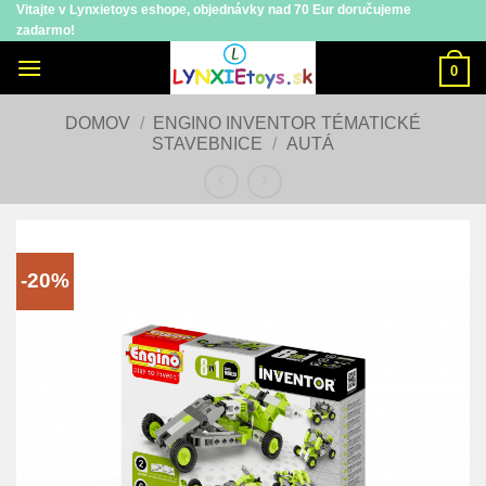
Vitajte v Lynxietoys eshope, objednávky nad 70 Eur doručujeme
Skip
zadarmo!
to
content
0
DOMOV
/
ENGINO INVENTOR TÉMATICKÉ
STAVEBNICE
/
AUTÁ
-20%