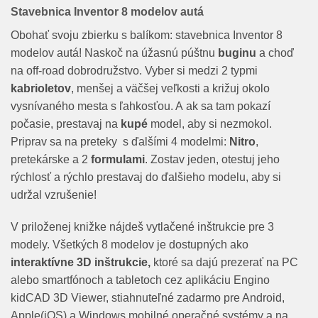
Stavebnica Inventor 8 modelov autá
Obohať svoju zbierku s balíkom: stavebnica Inventor 8
modelov autá! Naskoč na úžasnú púštnu
buginu
a choď
na off-road dobrodružstvo. Vyber si medzi 2 typmi
kabrioletov
, menšej a väčšej veľkosti a križuj okolo
vysnívaného mesta s ľahkosťou. A ak sa tam pokazí
počasie, prestavaj na
kupé
model, aby si nezmokol.
Priprav sa na preteky s ďalšími 4 modelmi:
Nitro
,
pretekárske a 2
formulami
. Zostav jeden, otestuj jeho
rýchlosť a rýchlo prestavaj do ďalšieho modelu, aby si
udržal vzrušenie!
V priloženej knižke nájdeš vytlačené inštrukcie pre 3
modely. Všetkých 8 modelov je dostupných ako
interaktívne 3D inštrukcie,
ktoré sa dajú prezerať na PC
alebo smartfónoch a tabletoch cez aplikáciu Engino
kidCAD 3D Viewer, stiahnuteľné zadarmo pre Android,
Apple(iOS) a Windows mobilné operačné systémy a na