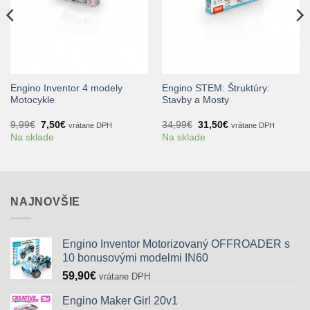
Engino Inventor 4 modely
Engino STEM: Štruktúry:
Motocykle
Stavby a Mosty
Pôvodná
Aktuálna
Pôvodná
Aktuálna
9,99
€
7,50
€
34,99
€
31,50
€
vrátane DPH
vrátane DPH
cena
cena
cena
cena
Na sklade
Na sklade
bola:
je:
bola:
je:
9,99€.
7,50€.
34,99€.
31,50€.
NAJNOVŠIE
Engino Inventor Motorizovaný OFFROADER s
10 bonusovými modelmi IN60
59,90
€
vrátane DPH
Engino Maker Girl 20v1