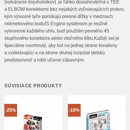
(vytváranie trojuholníkov) je ľahko dosiahnuteľná s TEE
a ELBOW konektormi bez nejakých vyčnievajúcich prvkov,
kým výsuvné tyče ponúkajú presné dĺžky v medziach
milimetrového bodu!S Engino systémom je možné
vytvorenie každého uhlu, buď použitím pevného 45
stupňového konektora alebo otočného kĺbu.Každý set je
špeciálne navrhnutý, aby bol na jednej strane kreatívny
a vzdelávajúci a na strane druhej rozpútal detskú
predstavivosť a robil učenie zábavným.
SÚVISIACE PRODUKTY
-25%
-10%