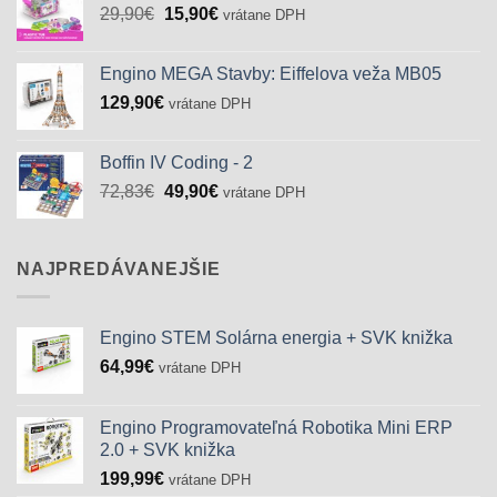
Pôvodná
Aktuálna
29,90
€
15,90
€
vrátane DPH
cena
cena
bola:
je:
Engino MEGA Stavby: Eiffelova veža MB05
29,90€.
15,90€.
129,90
€
vrátane DPH
Boffin IV Coding - 2
Pôvodná
Aktuálna
72,83
€
49,90
€
vrátane DPH
cena
cena
bola:
je:
72,83€.
49,90€.
NAJPREDÁVANEJŠIE
Engino STEM Solárna energia + SVK knižka
64,99
€
vrátane DPH
Engino Programovateľná Robotika Mini ERP
2.0 + SVK knižka
199,99
€
vrátane DPH