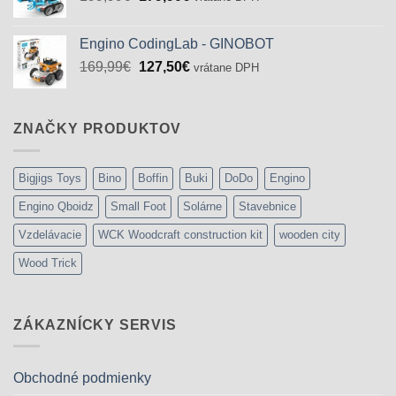
cena
cena
bola:
je:
Engino CodingLab - GINOBOT
199,99€.
179,90€.
Pôvodná
Aktuálna
169,99
€
127,50
€
vrátane DPH
cena
cena
bola:
je:
169,99€.
127,50€.
ZNAČKY PRODUKTOV
Bigjigs Toys
Bino
Boffin
Buki
DoDo
Engino
Engino Qboidz
Small Foot
Solárne
Stavebnice
Vzdelávacie
WCK Woodcraft construction kit
wooden city
Wood Trick
ZÁKAZNÍCKY SERVIS
Obchodné podmienky