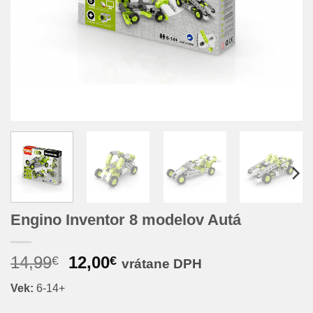
Engino Inventor 8 modelov Autá
Pôvodná
Aktuálna
14,99
12,00
€
€
vrátane DPH
cena
cena
Vek:
6-14+
bola:
je:
14,99€.
12,00€.