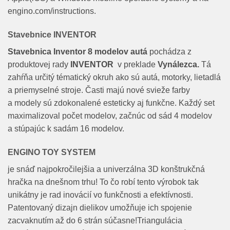
engino.com/instructions.
Stavebnice INVENTOR
Stavebnica Inventor 8 modelov autá
pochádza z
produktovej rady
INVENTOR
v preklade
Vynálezca.
Tá
zahŕňa určitý tématický okruh ako sú autá, motorky, lietadlá
a priemyselné stroje. Časti majú nové svieže farby
a modely sú zdokonalené esteticky aj funkčne. Každý set
maximalizoval počet modelov, začnúc od sád 4 modelov
a stúpajúc k sadám 16 modelov.
ENGINO TOY SYSTEM
je snáď najpokročilejšia a univerzálna 3D konštrukčná
hračka na dnešnom trhu! To čo robí tento výrobok tak
unikátny je rad inovácií vo funkčnosti a efektívnosti.
Patentovaný dizajn dielikov umožňuje ich spojenie
zacvaknutím až do 6 strán súčasne!Triangulácia