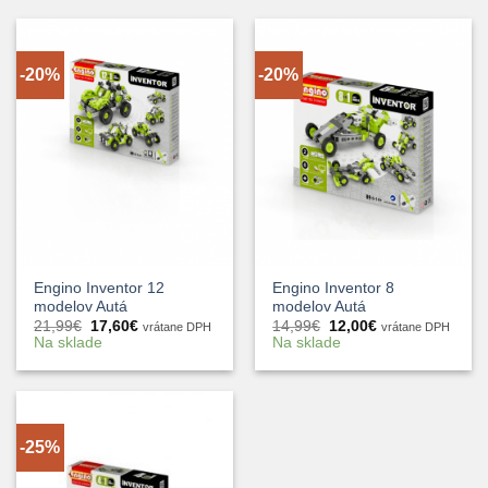
-20%
-20%
Engino Inventor 12
Engino Inventor 8
modelov Autá
modelov Autá
Pôvodná
Aktuálna
Pôvodná
Aktuálna
21,99
€
17,60
€
14,99
€
12,00
€
vrátane DPH
vrátane DPH
cena
cena
cena
cena
Na sklade
Na sklade
bola:
je:
bola:
je:
21,99€.
17,60€.
14,99€.
12,00€.
-25%