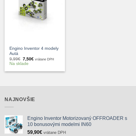
Engino Inventor 4 modely
Autá
Pôvodná
Aktuálna
9,99
€
7,50
€
vrátane DPH
cena
cena
Na sklade
bola:
je:
9,99€.
7,50€.
NAJNOVŠIE
Engino Inventor Motorizovaný OFFROADER s
10 bonusovými modelmi IN60
59,90
€
vrátane DPH