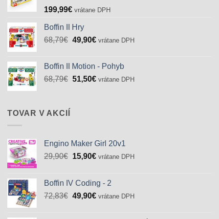
199,99
€
vrátane DPH
Boffin II Hry
Pôvodná
Aktuálna
68,79
€
49,90
€
vrátane DPH
cena
cena
bola:
je:
Boffin II Motion - Pohyb
68,79€.
49,90€.
Pôvodná
Aktuálna
68,79
€
51,50
€
vrátane DPH
cena
cena
bola:
je:
68,79€.
51,50€.
TOVAR V AKCIÍ
Engino Maker Girl 20v1
Pôvodná
Aktuálna
29,90
€
15,90
€
vrátane DPH
cena
cena
bola:
je:
Boffin IV Coding - 2
29,90€.
15,90€.
Pôvodná
Aktuálna
72,83
€
49,90
€
vrátane DPH
cena
cena
bola:
je: