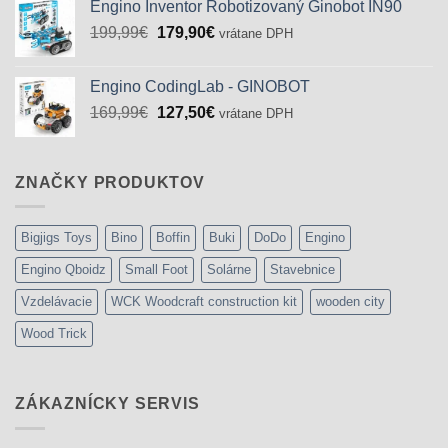
Engino Inventor Robotizovaný Ginobot IN90
72,83€.
49,90€.
Pôvodná
Aktuálna
199,99
€
179,90
€
vrátane DPH
cena
cena
bola:
je:
Engino CodingLab - GINOBOT
199,99€.
179,90€.
Pôvodná
Aktuálna
169,99
€
127,50
€
vrátane DPH
cena
cena
bola:
je:
169,99€.
127,50€.
ZNAČKY PRODUKTOV
Bigjigs Toys
Bino
Boffin
Buki
DoDo
Engino
Engino Qboidz
Small Foot
Solárne
Stavebnice
Vzdelávacie
WCK Woodcraft construction kit
wooden city
Wood Trick
ZÁKAZNÍCKY SERVIS