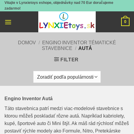
Vitajte v Lynxietoys eshope, objednávky nad 70 Eur doručujeme
Skip
zadarmo!
to
content
0
DOMOV
/
ENGINO INVENTOR TÉMATICKÉ
STAVEBNICE
/
AUTÁ
FILTER
Engino Inventor Autá
Táto stavebnica patrí medzi viac-modelové stavebnice s
ktorou môžeš poskladať rôzne autá. Napríklad kabriolety,
kupé, športové auto či Mini štýl. Ak máš rád rýchlosť môžeš
postaviť rýchle modely ako Formule, Nitro, Pretekárske