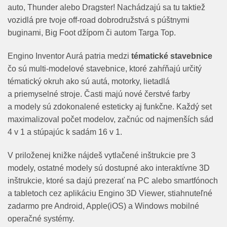
auto, Thunder alebo Dragster! Nachádzajú sa tu taktiež
vozidlá pre tvoje off-road dobrodružstvá s púštnymi
buginami, Big Foot džípom či autom Targa Top.
Engino Inventor Aurá patria medzi
tématické stavebnice
čo sú multi-modelové stavebnice, ktoré zahŕňajú určitý
tématický okruh ako sú autá, motorky, lietadlá
a priemyselné stroje. Časti majú nové čerstvé farby
a modely sú zdokonalené esteticky aj funkčne. Každý set
maximalizoval počet modelov, začnúc od najmenších sád
4 v 1 a stúpajúc k sadám 16 v 1.
V priloženej knižke nájdeš vytlačené inštrukcie pre 3
modely, ostatné modely sú dostupné ako interaktívne 3D
inštrukcie, ktoré sa dajú prezerať na PC alebo smartfónoch
a tabletoch cez aplikáciu Engino 3D Viewer, stiahnuteľné
zadarmo pre Android, Apple(iOS) a Windows mobilné
operačné systémy.