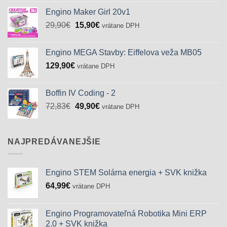
Engino Maker Girl 20v1
Pôvodná
Aktuálna
29,90
€
15,90
€
vrátane DPH
cena
cena
bola:
je:
Engino MEGA Stavby: Eiffelova veža MB05
29,90€.
15,90€.
129,90
€
vrátane DPH
Boffin IV Coding - 2
Pôvodná
Aktuálna
72,83
€
49,90
€
vrátane DPH
cena
cena
bola:
je:
72,83€.
49,90€.
NAJPREDÁVANEJŠIE
Engino STEM Solárna energia + SVK knižka
64,99
€
vrátane DPH
Engino Programovateľná Robotika Mini ERP
2.0 + SVK knižka