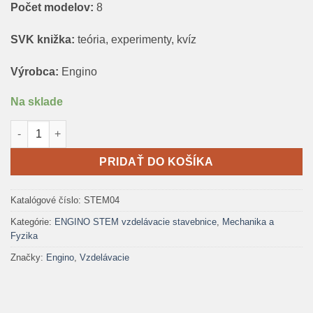
Počet modelov:
8
SVK knižka:
teória, experimenty, kvíz
Výrobca:
Engino
Na sklade
množstvo Engino STEM Mechanika: Vačky a Kľuky
PRIDAŤ DO KOŠÍKA
Katalógové číslo:
STEM04
Kategórie:
ENGINO STEM vzdelávacie stavebnice
,
Mechanika a
Fyzika
Značky:
Engino
,
Vzdelávacie