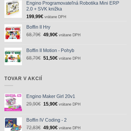
Engino Programovateľná Robotika Mini ERP
2.0 + SVK knižka
199,99
€
vrátane DPH
Boffin II Hry
Pôvodná
Aktuálna
68,79
€
49,90
€
vrátane DPH
cena
cena
bola:
je:
Boffin II Motion - Pohyb
68,79€.
49,90€.
Pôvodná
Aktuálna
68,79
€
51,50
€
vrátane DPH
cena
cena
bola:
je:
68,79€.
51,50€.
TOVAR V AKCIÍ
Engino Maker Girl 20v1
Pôvodná
Aktuálna
29,90
€
15,90
€
vrátane DPH
cena
cena
bola:
je:
Boffin IV Coding - 2
29,90€.
15,90€.
Pôvodná
Aktuálna
72,83
€
49,90
€
vrátane DPH