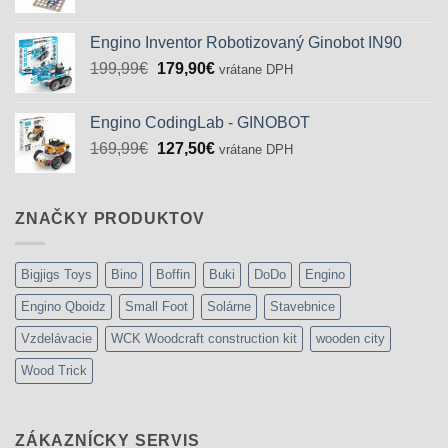
cena
cena
bola:
je:
Engino Inventor Robotizovaný Ginobot IN90
72,83€.
49,90€.
Pôvodná
Aktuálna
199,99
€
179,90
€
vrátane DPH
cena
cena
bola:
je:
Engino CodingLab - GINOBOT
199,99€.
179,90€.
Pôvodná
Aktuálna
169,99
€
127,50
€
vrátane DPH
cena
cena
bola:
je:
169,99€.
127,50€.
ZNAČKY PRODUKTOV
Bigjigs Toys
Bino
Boffin
Buki
DoDo
Engino
Engino Qboidz
Small Foot
Solárne
Stavebnice
Vzdelávacie
WCK Woodcraft construction kit
wooden city
Wood Trick
ZÁKAZNÍCKY SERVIS