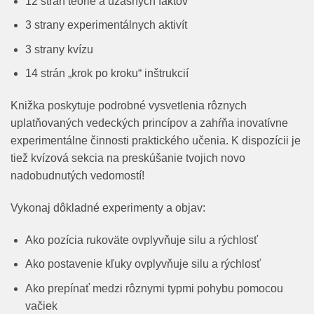
12 strán teórie a úžasných faktov
3 strany experimentálnych aktivít
3 strany kvízu
14 strán „krok po kroku“ inštrukcií
Knižka poskytuje podrobné vysvetlenia rôznych
uplatňovaných vedeckých princípov a zahŕňa inovatívne
experimentálne činnosti praktického učenia. K dispozícii je
tiež kvízová sekcia na preskúšanie tvojich novo
nadobudnutých vedomostí!
Vykonaj dôkladné experimenty a objav:
Ako pozícia rukoväte ovplyvňuje silu a rýchlosť
Ako postavenie kľuky ovplyvňuje silu a rýchlosť
Ako prepínať medzi rôznymi typmi pohybu pomocou
vačiek