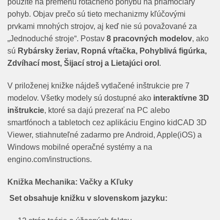
použité na premenu rotačného pohybu na priamočiary
pohyb. Objav prečo sú tieto mechanizmy kľúčovými
prvkami mnohých strojov, aj keď nie sú považované za
„Jednoduché stroje“. Postav
8 pracovných modelov
, ako
sú
Rybársky žeriav, Ropná vŕtačka, Pohyblivá figúrka,
Zdvíhací most, Šijací stroj a Lietajúci orol
.
V priloženej knižke nájdeš vytlačené inštrukcie pre 7
modelov. Všetky modely sú dostupné ako
interaktívne 3D
inštrukcie
, ktoré sa dajú prezerať na PC alebo
smartfónoch a tabletoch cez aplikáciu Engino kidCAD 3D
Viewer, stiahnuteľné zadarmo pre Android, Apple(iOS) a
Windows mobilné operačné systémy a na
engino.com/instructions.
Knižka Mechanika: Vačky a Kľuky
Set obsahuje knižku v slovenskom jazyku: