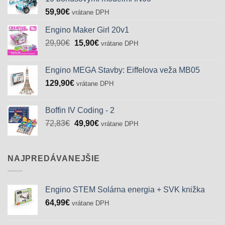
59,90
€
vrátane DPH
Engino Maker Girl 20v1
Pôvodná
Aktuálna
29,90
€
15,90
€
vrátane DPH
cena
cena
bola:
je:
Engino MEGA Stavby: Eiffelova veža MB05
29,90€.
15,90€.
129,90
€
vrátane DPH
Boffin IV Coding - 2
Pôvodná
Aktuálna
72,83
€
49,90
€
vrátane DPH
cena
cena
bola:
je:
72,83€.
49,90€.
NAJPREDÁVANEJŠIE
Engino STEM Solárna energia + SVK knižka
64,99
€
vrátane DPH