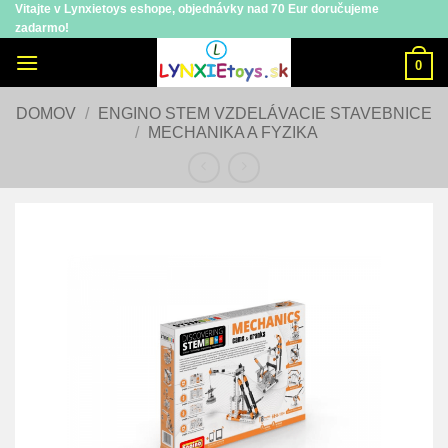
Vitajte v Lynxietoys eshope, objednávky nad 70 Eur doručujeme
Skip
zadarmo!
to
content
0
DOMOV
/
ENGINO STEM VZDELÁVACIE STAVEBNICE
/
MECHANIKA A FYZIKA