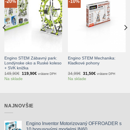
-20%
-10%
Engino STEM Zábavný park:
Engino STEM Mechanika:
Londýnske oko a Ruské koleso
Kladkové pohony
+ SVK knižka
Pôvodná
Aktuálna
Pôvodná
Aktuálna
149,90
€
119,90
€
34,99
€
31,50
€
vrátane DPH
vrátane DPH
cena
cena
cena
cena
Na sklade
Na sklade
bola:
je:
bola:
je:
149,90€.
119,90€.
34,99€.
31,50€.
NAJNOVŠIE
Engino Inventor Motorizovaný OFFROADER s
10 bonusovými modelmi IN60