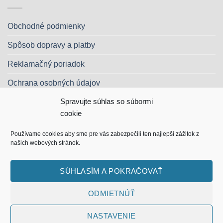
Obchodné podmienky
Spôsob dopravy a platby
Reklamačný poriadok
Ochrana osobných údajov
Spravujte súhlas so súbormi
Kontakt
cookie
Používame cookies aby sme pre vás zabezpečili ten najlepší zážitok z
našich webových stránok.
Apple
Google
MasterCard
Visa
Dinners
Discover
Maes
Pay
Pay
Club
Visa
SÚHLASÍM A POKRAČOVAŤ
Electron
OBJEDNÁVKY
O NÁS
ODMIETNÚŤ
Copyright 2026 ©
Lynxie s.r.o.
NASTAVENIE