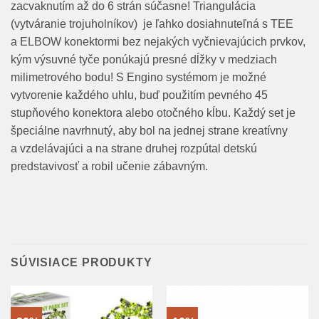
zacvaknutím až do 6 strán súčasne! Triangulácia
(vytváranie trojuholníkov) je ľahko dosiahnuteľná s TEE
a ELBOW konektormi bez nejakých vyčnievajúcich prvkov,
kým výsuvné tyče ponúkajú presné dĺžky v medziach
milimetrového bodu! S Engino systémom je možné
vytvorenie každého uhlu, buď použitím pevného 45
stupňového konektora alebo otočného kĺbu. Každý set je
špeciálne navrhnutý, aby bol na jednej strane kreatívny
a vzdelávajúci a na strane druhej rozpútal detskú
predstavivosť a robil učenie zábavným.
SÚVISIACE PRODUKTY