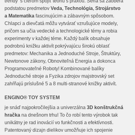
trendy s cieľom spojiť teóriu s praxou. Séria sa zaoberá
podstatou predmetov
Veda, Technológia, Strojárstvo
a Matematika
fascinujúcim a zábavným spôsobom.
Chlapci a dievčatá môžu vytvárať vzrušujúce modely,
pričom sa učia vedecké a technologické témy a robia
experimenty v každej téme. Každý balík obsahuje
podrobnú knižku aktivít pokrývajúcu širokú oblasť
predmetov: Mechanika a Jednoduché Stroje, Štruktúry,
Newtonove zákony, Obnoviteľná Energia a dokonca
Programovateľné Roboty! Kombinované balíky
Jednoduché stroje a Fyzika zdrojov majstrovský set
zahŕňajú príslušné 5 a 8 multi-stranové knižky aktivít.
ENGINO® TOY SYSTEM
je snáď najpokročilejšia a univerzálna
3D konštrukčná
hračka
na dnešnom trhu! To čo robí tento výrobok tak
unikátny je rad inovácií vo funkčnosti a efektívnosti.
Patentovaný dizajn dielikov umožňuje ich spojenie