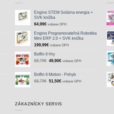
Engino STEM Solárna energia +
SVK knižka
64,99
€
vrátane DPH
Engino Programovateľná Robotika
Mini ERP 2.0 + SVK knižka
199,99
€
vrátane DPH
Boffin II Hry
Pôvodná
Aktuálna
68,79
€
49,90
€
vrátane DPH
cena
cena
bola:
je:
Boffin II Motion - Pohyb
68,79€.
49,90€.
Pôvodná
Aktuálna
68,79
€
51,50
€
vrátane DPH
cena
cena
bola:
je:
68,79€.
51,50€.
ZÁKAZNÍCKY SERVIS