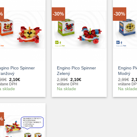
0%
-30%
-30%
+
+
gino Pico Spinner
Engino Pico Spinner
Engino Pi
ranžový
Zelený
Modrý
Pôvodná
Aktuálna
Pôvodná
Aktuálna
Pô
,99
€
2,10
€
2,99
€
2,10
€
2,99
€
2,
cena
cena
cena
cena
ce
átane DPH
vrátane DPH
vrátane D
bola:
je:
bola:
je:
bol
a sklade
Na sklade
Na sklad
2,99€.
2,10€.
2,99€.
2,10€.
2,
3%