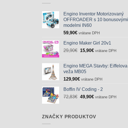
Engino Inventor Motorizovaný
OFFROADER s 10 bonusovými
modelmi IN60
59,90
€
vrátane DPH
Engino Maker Girl 20v1
Pôvodná
Aktuálna
29,90
€
15,90
€
vrátane DPH
cena
cena
bola:
je:
Engino MEGA Stavby: Eiffelova
29,90€.
15,90€.
veža MB05
129,90
€
vrátane DPH
Boffin IV Coding - 2
Pôvodná
Aktuálna
72,83
€
49,90
€
vrátane DPH
cena
cena
bola:
je:
72,83€.
49,90€.
ZNAČKY PRODUKTOV