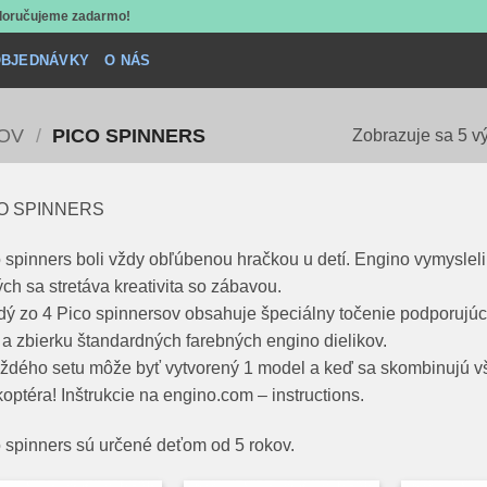
 doručujeme zadarmo!
BJEDNÁVKY
O NÁS
OV
/
PICO SPINNERS
Zobrazuje sa 5 v
O SPINNERS
 spinners boli vždy obľúbenou hračkou u detí. Engino vymysleli 
ých sa stretáva kreativita so zábavou.
ý zo 4 Pico spinnersov obsahuje špeciálny točenie podporujúc
 a zbierku štandardných farebných engino dielikov.
ždého setu môže byť vytvorený 1 model a keď sa skombinujú vše
koptéra! Inštrukcie na engino.com – instructions.
 spinners sú určené deťom od 5 rokov.