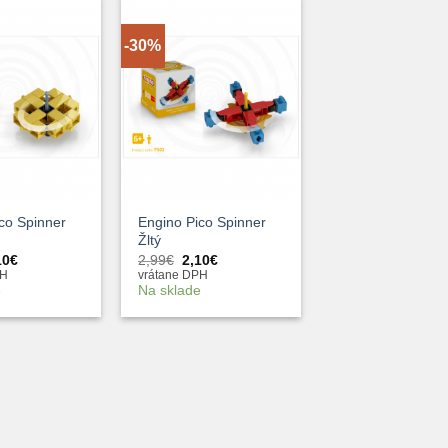
-30%
+
co Spinner
Engino Pico Spinner
Žltý
vodná
Aktuálna
Pôvodná
Aktuálna
10
€
2,99
€
2,10
€
na
cena
cena
cena
PH
vrátane DPH
a:
je:
bola:
je:
e
Na sklade
99€.
2,10€.
2,99€.
2,10€.