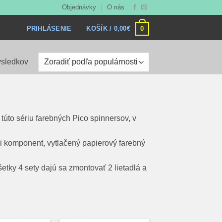
Objednávky
O nás
0
KOŠÍK /
0,00
€
PRIHLÁSENIE
Zoradené
ýsledkov
podľa
popularity
túto sériu farebných Pico spinnersov, v
i komponent, vytlačený papierový farebný
tky 4 sety dajú sa zmontovať 2 lietadlá a