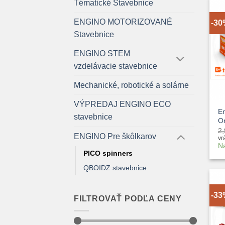
Tématické Stavebnice
ENGINO MOTORIZOVANÉ
-3
Stavebnice
ENGINO STEM
vzdelávacie stavebnice
Mechanické, robotické a solárne
+
VÝPREDAJ ENGINO ECO
En
stavebnice
O
2
ENGINO Pre škôlkarov
vr
N
PICO spinners
QBOIDZ stavebnice
-3
FILTROVAŤ PODĽA CENY