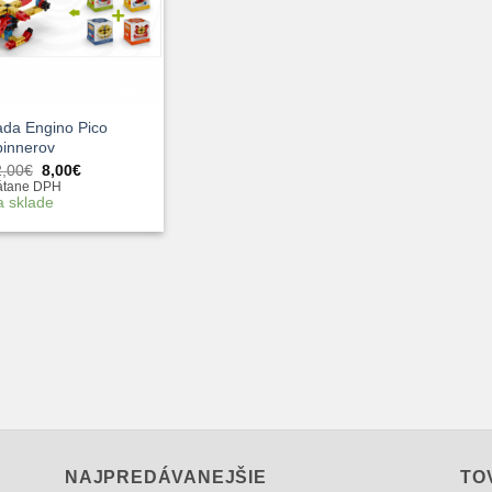
ada Engino Pico
pinnerov
Pôvodná
Aktuálna
2,00
€
8,00
€
cena
cena
átane DPH
bola:
je:
a sklade
12,00€.
8,00€.
NAJPREDÁVANEJŠIE
TO