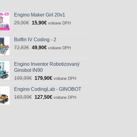
Engino Maker Girl 20v1
Pôvodná
Aktuálna
29,90
€
15,90
€
vrátane DPH
cena
cena
bola:
je:
Boffin IV Coding - 2
29,90€.
15,90€.
Pôvodná
Aktuálna
72,83
€
49,90
€
vrátane DPH
cena
cena
bola:
je:
Engino Inventor Robotizovaný
72,83€.
49,90€.
Ginobot IN90
Pôvodná
Aktuálna
199,99
€
179,90
€
vrátane DPH
cena
cena
Engino CodingLab - GINOBOT
bola:
je:
Pôvodná
Aktuálna
169,99
€
199,99€.
127,50
€
179,90€.
vrátane DPH
cena
cena
bola:
je:
169,99€.
127,50€.