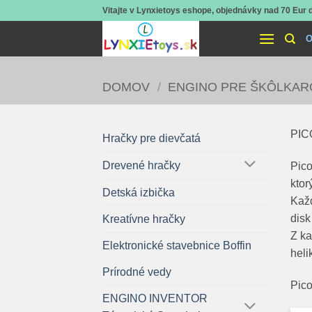
Skip
Vitajte v Lynxietoys eshope, objednávky nad 70 Eur
to
O
content
DOMOV
/
ENGINO PRE ŠKÔLKAR
PIC
Hračky pre dievčatá
Drevené hračky
Pico
ktor
Detská izbička
Každ
disk
Kreatívne hračky
Z ka
Elektronické stavebnice Boffin
heli
Prírodné vedy
Pico
ENGINO INVENTOR