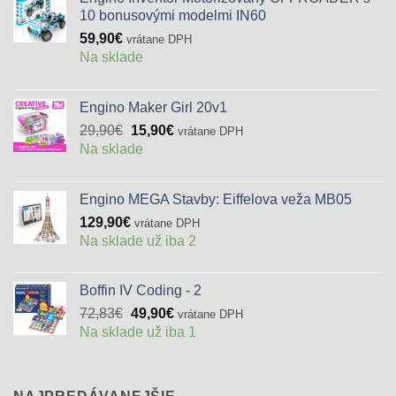
10 bonusovými modelmi IN60
59,90
€
vrátane DPH
Na sklade
Engino Maker Girl 20v1
Pôvodná
Aktuálna
29,90
€
15,90
€
vrátane DPH
cena
cena
Na sklade
bola:
je:
29,90€.
15,90€.
Engino MEGA Stavby: Eiffelova veža MB05
129,90
€
vrátane DPH
Na sklade už iba 2
Boffin IV Coding - 2
Pôvodná
Aktuálna
72,83
€
49,90
€
vrátane DPH
cena
cena
Na sklade už iba 1
bola:
je:
72,83€.
49,90€.