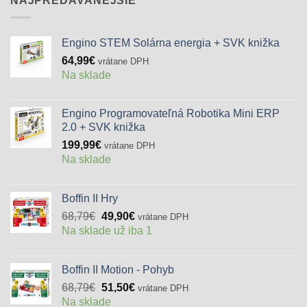
NAJPREDÁVANEJŠIE
Engino STEM Solárna energia + SVK knižka
64,99
€
vrátane DPH
Na sklade
Engino Programovateľná Robotika Mini ERP
2.0 + SVK knižka
199,99
€
vrátane DPH
Na sklade
Boffin II Hry
Pôvodná
Aktuálna
68,79
€
49,90
€
vrátane DPH
cena
cena
Na sklade už iba 1
bola:
je:
68,79€.
49,90€.
Boffin II Motion - Pohyb
Pôvodná
Aktuálna
68,79
€
51,50
€
vrátane DPH
cena
cena
Na sklade