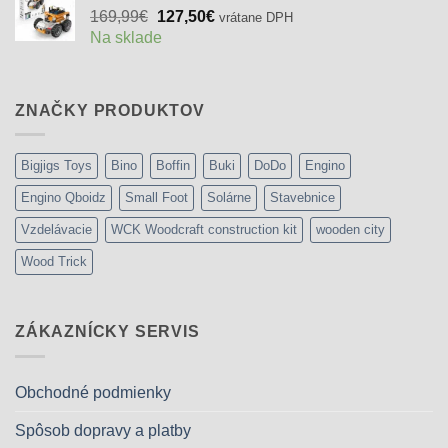
Pôvodná
Aktuálna
169,99
€
127,50
€
vrátane DPH
cena
cena
Na sklade
bola:
je:
169,99€.
127,50€.
ZNAČKY PRODUKTOV
Bigjigs Toys
Bino
Boffin
Buki
DoDo
Engino
Engino Qboidz
Small Foot
Solárne
Stavebnice
Vzdelávacie
WCK Woodcraft construction kit
wooden city
Wood Trick
ZÁKAZNÍCKY SERVIS
Obchodné podmienky
Spôsob dopravy a platby