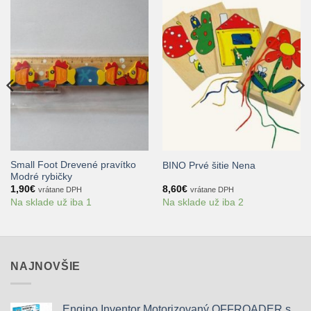
Small Foot Drevené pravítko
BINO Prvé šitie Nena
Modré rybičky
1,90
€
8,60
€
vrátane DPH
vrátane DPH
Na sklade už iba 1
Na sklade už iba 2
NAJNOVŠIE
Engino Inventor Motorizovaný OFFROADER s