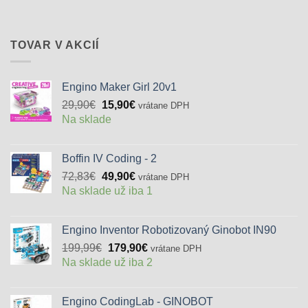
bola:
je:
68,79€.
51,50€.
TOVAR V AKCIÍ
Engino Maker Girl 20v1
Pôvodná
Aktuálna
29,90
€
15,90
€
vrátane DPH
cena
cena
Na sklade
bola:
je:
29,90€.
15,90€.
Boffin IV Coding - 2
Pôvodná
Aktuálna
72,83
€
49,90
€
vrátane DPH
cena
cena
Na sklade už iba 1
bola:
je:
72,83€.
49,90€.
Engino Inventor Robotizovaný Ginobot IN90
Pôvodná
Aktuálna
199,99
€
179,90
€
vrátane DPH
cena
cena
Na sklade už iba 2
bola:
je:
199,99€.
179,90€.
Engino CodingLab - GINOBOT