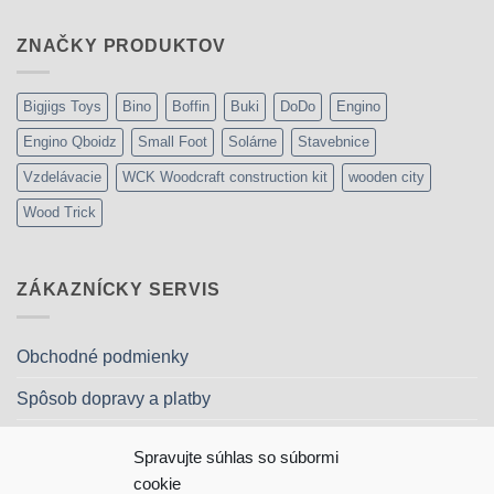
169,99€.
127,50€.
ZNAČKY PRODUKTOV
Bigjigs Toys
Bino
Boffin
Buki
DoDo
Engino
Engino Qboidz
Small Foot
Solárne
Stavebnice
Vzdelávacie
WCK Woodcraft construction kit
wooden city
Wood Trick
ZÁKAZNÍCKY SERVIS
Obchodné podmienky
Spôsob dopravy a platby
Reklamačný poriadok
Spravujte súhlas so súbormi
Ochrana osobných údajov
cookie