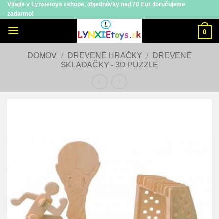
Vitajte v Lynxietoys eshope, objednávky nad 70 Eur doručujeme
Skip
zadarmo!
to
content
0
DOMOV
/
DREVENÉ HRAČKY
/
DREVENÉ
SKLADAČKY - 3D PUZZLE