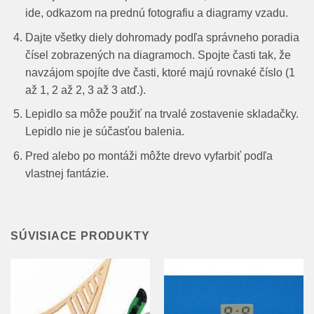
ide, odkazom na prednú fotografiu a diagramy vzadu.
Dajte všetky diely dohromady podľa správneho poradia
čísel zobrazených na diagramoch. Spojte časti tak, že
navzájom spojíte dve časti, ktoré majú rovnaké číslo (1
až 1, 2 až 2, 3 až 3 atď.).
Lepidlo sa môže použiť na trvalé zostavenie skladačky.
Lepidlo nie je súčasťou balenia.
Pred alebo po montáži môžte drevo vyfarbiť podľa
vlastnej fantázie.
SÚVISIACE PRODUKTY