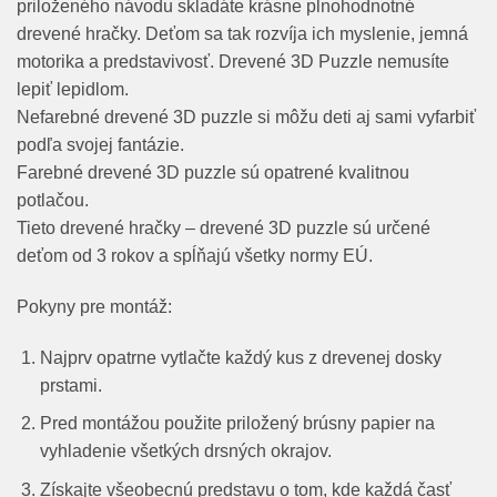
priloženého návodu skladáte krásne plnohodnotné
drevené hračky. Deťom sa tak rozvíja ich myslenie, jemná
motorika a predstavivosť. Drevené 3D Puzzle nemusíte
lepiť lepidlom.
Nefarebné drevené 3D puzzle si môžu deti aj sami vyfarbiť
podľa svojej fantázie.
Farebné drevené 3D puzzle sú opatrené kvalitnou
potlačou.
Tieto drevené hračky – drevené 3D puzzle sú určené
deťom od 3 rokov a spĺňajú všetky normy EÚ.
Pokyny pre montáž:
Najprv opatrne vytlačte každý kus z drevenej dosky
prstami.
Pred montážou použite priložený brúsny papier na
vyhladenie všetkých drsných okrajov.
Získajte všeobecnú predstavu o tom, kde každá časť