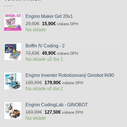
Engino Maker Girl 20v1
Pôvodná
Aktuálna
29,90
€
15,90
€
vrátane DPH
cena
cena
Na sklade
bola:
je:
29,90€.
15,90€.
Boffin IV Coding - 2
Pôvodná
Aktuálna
72,83
€
49,90
€
vrátane DPH
cena
cena
Na sklade už iba 1
bola:
je:
72,83€.
49,90€.
Engino Inventor Robotizovaný Ginobot IN90
Pôvodná
Aktuálna
199,99
€
179,90
€
vrátane DPH
cena
cena
Na sklade už iba 2
bola:
je:
199,99€.
179,90€.
Engino CodingLab - GINOBOT
Pôvodná
Aktuálna
169,99
€
127,50
€
vrátane DPH
cena
cena
Na sklade
bola:
je: