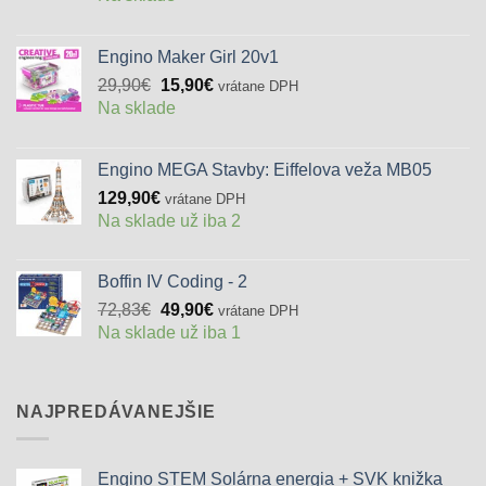
Engino Maker Girl 20v1
Pôvodná
Aktuálna
29,90
€
15,90
€
vrátane DPH
cena
cena
Na sklade
bola:
je:
29,90€.
15,90€.
Engino MEGA Stavby: Eiffelova veža MB05
129,90
€
vrátane DPH
Na sklade už iba 2
Boffin IV Coding - 2
Pôvodná
Aktuálna
72,83
€
49,90
€
vrátane DPH
cena
cena
Na sklade už iba 1
bola:
je:
72,83€.
49,90€.
NAJPREDÁVANEJŠIE
Engino STEM Solárna energia + SVK knižka