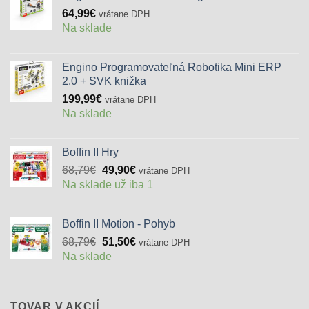
64,99
€
vrátane DPH
Na sklade
Engino Programovateľná Robotika Mini ERP
2.0 + SVK knižka
199,99
€
vrátane DPH
Na sklade
Boffin II Hry
Pôvodná
Aktuálna
68,79
€
49,90
€
vrátane DPH
cena
cena
Na sklade už iba 1
bola:
je:
68,79€.
49,90€.
Boffin II Motion - Pohyb
Pôvodná
Aktuálna
68,79
€
51,50
€
vrátane DPH
cena
cena
Na sklade
bola:
je:
68,79€.
51,50€.
TOVAR V AKCIÍ