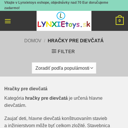
Vitajte v Lynxietoys eshope, objednávky nad 70 Eur doručujeme
Skip
zadarmo!
to
content
0
DOMOV
/
HRAČKY PRE DIEVČATÁ
FILTER
Hračky pre dievčatá
Kategória
hračky pre dievčatá
je určená hlavne
dievčatám.
Zaujať deti, hlavne dievčatá konštruovaním stavieb
a inžinierstvom môže byť celkom zložité. Stavebnica