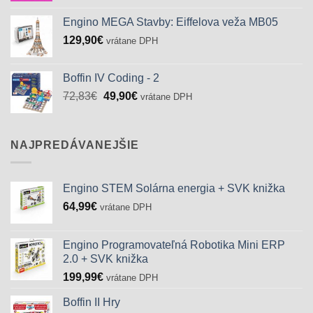
bola:
je:
Engino MEGA Stavby: Eiffelova veža MB05
29,90€.
15,90€.
129,90
€
vrátane DPH
Boffin IV Coding - 2
Pôvodná
Aktuálna
72,83
€
49,90
€
vrátane DPH
cena
cena
bola:
je:
72,83€.
49,90€.
NAJPREDÁVANEJŠIE
Engino STEM Solárna energia + SVK knižka
64,99
€
vrátane DPH
Engino Programovateľná Robotika Mini ERP
2.0 + SVK knižka
199,99
€
vrátane DPH
Boffin II Hry