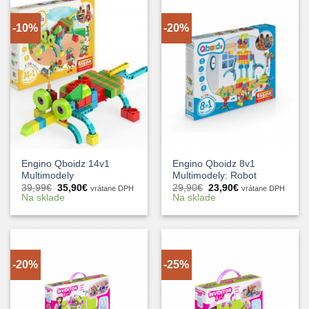
-10%
-20%
Engino Qboidz 14v1
Engino Qboidz 8v1
Multimodely
Multimodely: Robot
Pôvodná
Aktuálna
Pôvodná
Aktuálna
39,99
€
35,90
€
29,90
€
23,90
€
vrátane DPH
vrátane DPH
cena
cena
cena
cena
Na sklade
Na sklade
bola:
je:
bola:
je:
39,99€.
35,90€.
29,90€.
23,90€.
-20%
-25%