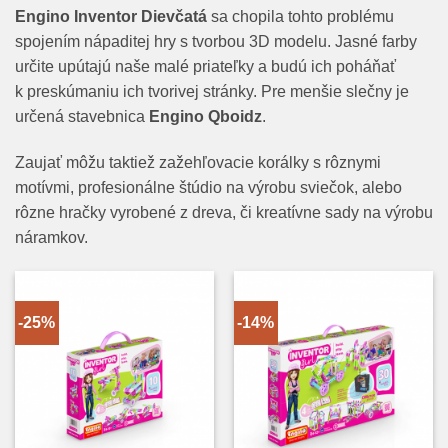
Engino Inventor Dievčatá
sa chopila tohto problému
spojením nápaditej hry s tvorbou 3D modelu. Jasné farby
určite upútajú naše malé priateľky a budú ich poháňať
k preskúmaniu ich tvorivej stránky. Pre menšie slečny je
určená stavebnica
Engino Qboidz
.
Zaujať môžu taktiež zažehľovacie korálky s rôznymi
motívmi, profesionálne štúdio na výrobu sviečok, alebo
rôzne hračky vyrobené z dreva, či kreatívne sady na výrobu
náramkov.
-25%
-14%