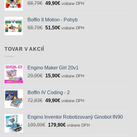
Pôvodná
Aktuálna
68,79
€
49,90
€
vrátane DPH
cena
cena
bola:
je:
Boffin II Motion - Pohyb
68,79€.
49,90€.
Pôvodná
Aktuálna
68,79
€
51,50
€
vrátane DPH
cena
cena
bola:
je:
68,79€.
51,50€.
TOVAR V AKCIÍ
Engino Maker Girl 20v1
Pôvodná
Aktuálna
29,90
€
15,90
€
vrátane DPH
cena
cena
bola:
je:
Boffin IV Coding - 2
29,90€.
15,90€.
Pôvodná
Aktuálna
72,83
€
49,90
€
vrátane DPH
cena
cena
bola:
je:
Engino Inventor Robotizovaný Ginobot IN90
72,83€.
49,90€.
Pôvodná
Aktuálna
199,99
€
179,90
€
vrátane DPH
cena
cena