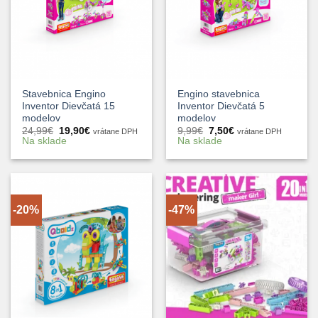
Stavebnica Engino
Engino stavebnica
Inventor Dievčatá 15
Inventor Dievčatá 5
modelov
modelov
Pôvodná
Aktuálna
Pôvodná
Aktuálna
24,99
€
19,90
€
9,99
€
7,50
€
vrátane DPH
vrátane DPH
cena
cena
cena
cena
Na sklade
Na sklade
bola:
je:
bola:
je:
24,99€.
19,90€.
9,99€.
7,50€.
-20%
-47%