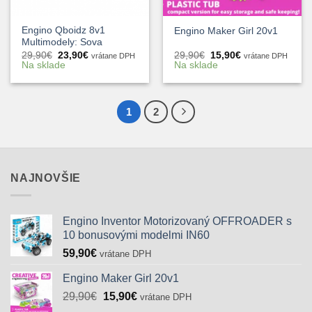
Engino Qboidz 8v1
Engino Maker Girl 20v1
Multimodely: Sova
Pôvodná
Aktuálna
Pôvodná
Aktuálna
29,90
€
23,90
€
29,90
€
15,90
€
vrátane DPH
vrátane DPH
cena
cena
cena
cena
Na sklade
Na sklade
bola:
je:
bola:
je:
29,90€.
23,90€.
29,90€.
15,90€.
1
2
NAJNOVŠIE
Engino Inventor Motorizovaný OFFROADER s
10 bonusovými modelmi IN60
59,90
€
vrátane DPH
Engino Maker Girl 20v1
Pôvodná
Aktuálna
29,90
€
15,90
€
vrátane DPH
cena
cena