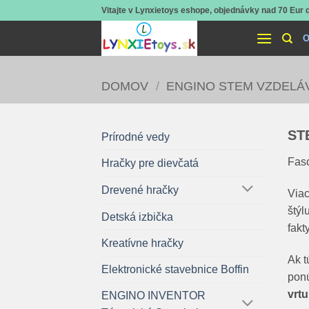
Skip
Vitajte v Lynxietoys eshope, objednávky nad 70 Eur
to
O
content
DOMOV
/
ENGINO STEM VZDELÁ
ST
Prírodné vedy
Fasc
Hračky pre dievčatá
Drevené hračky
Via
štýl
Detská izbička
fakt
Kreatívne hračky
Ak t
Elektronické stavebnice Boffin
pon
vrtu
ENGINO INVENTOR