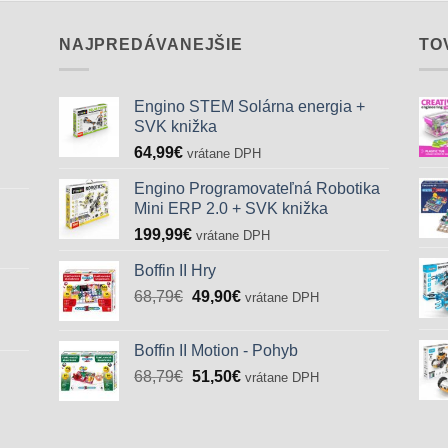
NAJPREDÁVANEJŠIE
TO
Engino STEM Solárna energia +
SVK knižka
64,99
€
vrátane DPH
Engino Programovateľná Robotika
Mini ERP 2.0 + SVK knižka
199,99
€
vrátane DPH
Boffin II Hry
Pôvodná
Aktuálna
68,79
€
49,90
€
vrátane DPH
cena
cena
bola:
je:
Boffin II Motion - Pohyb
68,79€.
49,90€.
Pôvodná
Aktuálna
68,79
€
51,50
€
vrátane DPH
cena
cena
bola:
je:
68,79€.
51,50€.