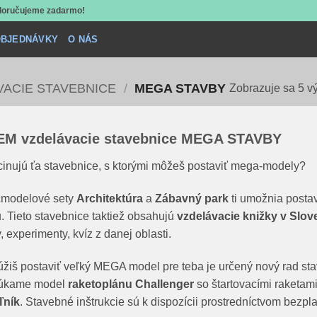
 doručujeme zadarmo!
BJEDNÁVKY
O NÁS
VACIE STAVEBNICE
/
MEGA STAVBY
Zobrazuje sa 5 v
EM vzdelávacie stavebnice MEGA STAVBY
inujú ťa stavebnice, s ktorými môžeš postaviť mega-modely?
cmodelové sety
Architektúra
a
Zábavný park
ti umožnia postav
u. Tieto stavebnice taktiež obsahujú
vzdelávacie knižky v Slo
y, experimenty, kvíz z danej oblasti.
úžiš postaviť veľký MEGA model pre teba je určený nový rad st
úkame model
raketoplánu Challenger
so štartovacími raketam
ľník
. Stavebné inštrukcie sú k dispozícii prostredníctvom bezpl