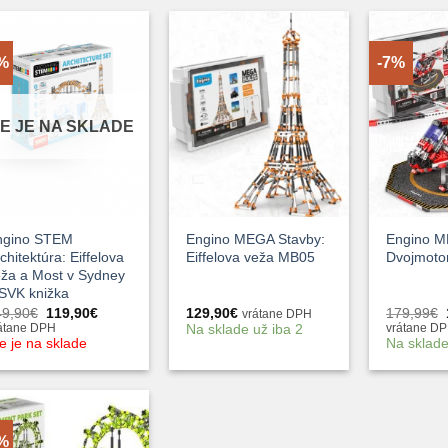
0%
-7%
IE JE NA SKLADE
+
+
ngino STEM
Engino MEGA Stavby:
Engino M
chitektúra: Eiffelova
Eiffelova veža MB05
Dvojmotor
ža a Most v Sydney
SVK knižka
Pôvodná
Aktuálna
49,90
€
119,90
€
129,90
€
179,99
€
vrátane DPH
cena
cena
Na sklade už iba 2
átane DPH
vrátane D
bola:
je:
e je na sklade
Na sklade
149,90€.
119,90€.
0%