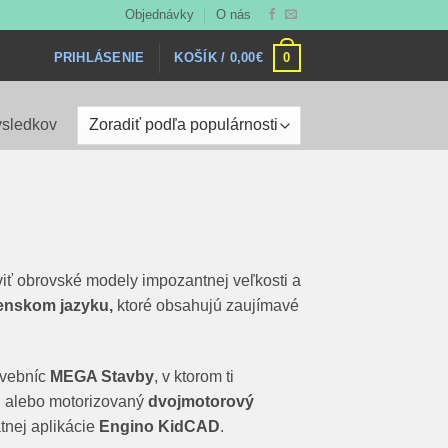
Objednávky
O nás
0
KOŠÍK /
0,00
€
PRIHLÁSENIE
Zoradené
ýsledkov
podľa
popularity
iť obrovské modely impozantnej veľkosti a
venskom jazyku,
ktoré obsahujú zaujímavé
avebníc
MEGA Stavby
, v ktorom ti
i alebo motorizovaný
dvojmotorový
atnej aplikácie
Engino KidCAD
.