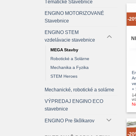
Tématické Stavebnice
ENGINO MOTORIZOVANÉ
-2
Stavebnice
ENGINO STEM
N
vzdelávacie stavebnice
MEGA Stavby
Robotické a Solárne
+
Mechanika a Fyzika
E
STEM Heroes
Ar
ve
+ 
Mechanické, robotické a solárne
1
vr
VÝPREDAJ ENGINO ECO
Ni
stavebnice
ENGINO Pre škôlkarov
-2