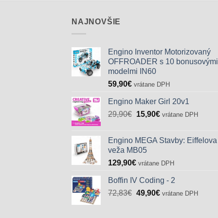
NAJNOVŠIE
Engino Inventor Motorizovaný
OFFROADER s 10 bonusovými
modelmi IN60
59,90
€
vrátane DPH
Engino Maker Girl 20v1
Pôvodná
Aktuálna
29,90
€
15,90
€
vrátane DPH
cena
cena
bola:
je:
Engino MEGA Stavby: Eiffelova
29,90€.
15,90€.
veža MB05
129,90
€
vrátane DPH
Boffin IV Coding - 2
Pôvodná
Aktuálna
72,83
€
49,90
€
vrátane DPH
cena
cena
bola:
je: