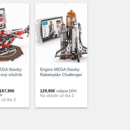
+
EGA Stavby:
Engino MEGA Stavby:
ový vrtuľník
Raketoplán Challenger
Pôvodná
Aktuálna
167,90
€
129,90
€
vrátane DPH
cena
cena
Na sklade už iba 2
PH
bola:
je:
 už iba 2
179,99€.
167,90€.