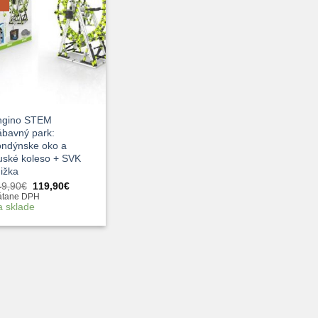
ngino STEM
ábavný park:
ondýnske oko a
uské koleso + SVK
ižka
Pôvodná
Aktuálna
49,90
€
119,90
€
cena
cena
átane DPH
bola:
je:
a sklade
149,90€.
119,90€.