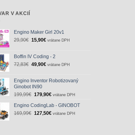
VAR V AKCIÍ
Engino Maker Girl 20v1
Pôvodná
Aktuálna
29,90
€
15,90
€
vrátane DPH
cena
cena
bola:
je:
Boffin IV Coding - 2
29,90€.
15,90€.
Pôvodná
Aktuálna
72,83
€
49,90
€
vrátane DPH
cena
cena
bola:
je:
Engino Inventor Robotizovaný
72,83€.
49,90€.
Ginobot IN90
Pôvodná
Aktuálna
199,99
€
179,90
€
vrátane DPH
cena
cena
Engino CodingLab - GINOBOT
bola:
je:
Pôvodná
Aktuálna
169,99
€
199,99€.
127,50
€
179,90€.
vrátane DPH
cena
cena
bola:
je:
169,99€.
127,50€.