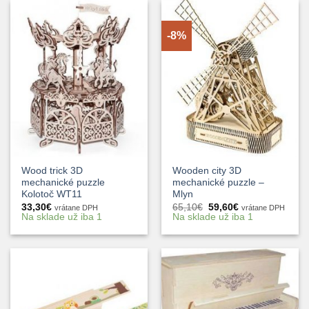
-8%
Wood trick 3D
Wooden city 3D
mechanické puzzle
mechanické puzzle –
Kolotoč WT11
Mlyn
Pôvodná
Aktuálna
33,30
€
65,10
€
59,60
€
vrátane DPH
vrátane DPH
cena
cena
Na sklade už iba 1
Na sklade už iba 1
bola:
je:
65,10€.
59,60€.