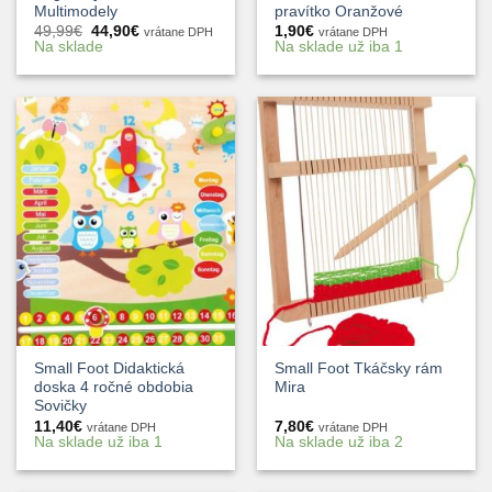
Multimodely
pravítko Oranžové
Pôvodná
Aktuálna
49,99
€
44,90
€
1,90
€
vrátane DPH
vrátane DPH
cena
cena
Na sklade
Na sklade už iba 1
bola:
je:
49,99€.
44,90€.
Small Foot Didaktická
Small Foot Tkáčsky rám
doska 4 ročné obdobia
Mira
Sovičky
11,40
€
7,80
€
vrátane DPH
vrátane DPH
Na sklade už iba 1
Na sklade už iba 2