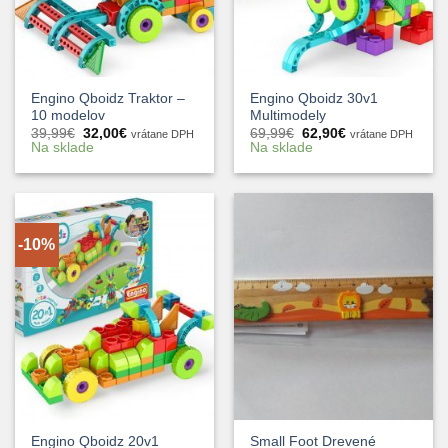
Engino Qboidz Traktor –
Engino Qboidz 30v1
10 modelov
Multimodely
Pôvodná
Aktuálna
Pôvodná
Aktuálna
39,99
€
32,00
€
69,99
€
62,90
€
vrátane DPH
vrátane DPH
cena
cena
cena
cena
Na sklade
Na sklade
bola:
je:
bola:
je:
39,99€.
32,00€.
69,99€.
62,90€.
-10%
Engino Qboidz 20v1
Small Foot Drevené