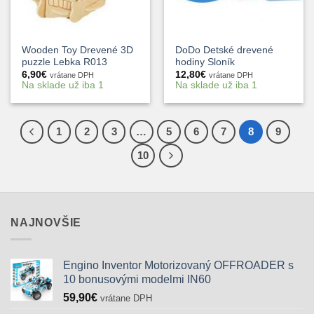
Wooden Toy Drevené 3D
DoDo Detské drevené
puzzle Lebka R013
hodiny Sloník
6,90
€
12,80
€
vrátane DPH
vrátane DPH
Na sklade už iba 1
Na sklade už iba 1
1
2
3
…
5
6
7
8
9
10
NAJNOVŠIE
Engino Inventor Motorizovaný OFFROADER s
10 bonusovými modelmi IN60
59,90
€
vrátane DPH