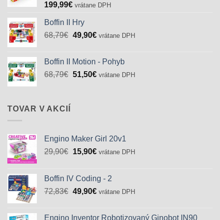
199,99
€
vrátane DPH
Boffin II Hry
Pôvodná
Aktuálna
68,79
€
49,90
€
vrátane DPH
cena
cena
bola:
je:
Boffin II Motion - Pohyb
68,79€.
49,90€.
Pôvodná
Aktuálna
68,79
€
51,50
€
vrátane DPH
cena
cena
bola:
je:
68,79€.
51,50€.
TOVAR V AKCIÍ
Engino Maker Girl 20v1
Pôvodná
Aktuálna
29,90
€
15,90
€
vrátane DPH
cena
cena
bola:
je:
Boffin IV Coding - 2
29,90€.
15,90€.
Pôvodná
Aktuálna
72,83
€
49,90
€
vrátane DPH
cena
cena
bola:
je:
Engino Inventor Robotizovaný Ginobot IN90