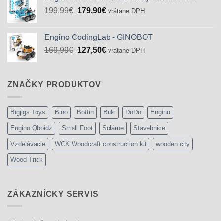
72,83€.
49,90€.
Pôvodná
Aktuálna
199,99
€
179,90
€
vrátane DPH
cena
cena
bola:
je:
Engino CodingLab - GINOBOT
199,99€.
179,90€.
Pôvodná
Aktuálna
169,99
€
127,50
€
vrátane DPH
cena
cena
bola:
je:
169,99€.
127,50€.
ZNAČKY PRODUKTOV
Bigjigs Toys
Bino
Boffin
Buki
DoDo
Engino
Engino Qboidz
Small Foot
Solárne
Stavebnice
Vzdelávacie
WCK Woodcraft construction kit
wooden city
Wood Trick
ZÁKAZNÍCKY SERVIS