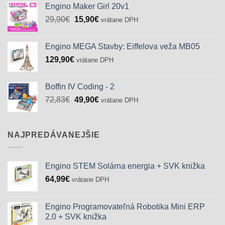
Engino Maker Girl 20v1
Pôvodná
Aktuálna
29,90
€
15,90
€
vrátane DPH
cena
cena
bola:
je:
Engino MEGA Stavby: Eiffelova veža MB05
29,90€.
15,90€.
129,90
€
vrátane DPH
Boffin IV Coding - 2
Pôvodná
Aktuálna
72,83
€
49,90
€
vrátane DPH
cena
cena
bola:
je:
72,83€.
49,90€.
NAJPREDÁVANEJŠIE
Engino STEM Solárna energia + SVK knižka
64,99
€
vrátane DPH
Engino Programovateľná Robotika Mini ERP
2.0 + SVK knižka