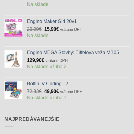
Na sklade
Engino Maker Girl 20v1
Pôvodná
Aktuálna
29,90
€
15,90
€
vrátane DPH
cena
cena
Na sklade
bola:
je:
29,90€.
15,90€.
Engino MEGA Stavby: Eiffelova veža MB05
129,90
€
vrátane DPH
Na sklade už iba 2
Boffin IV Coding - 2
Pôvodná
Aktuálna
72,83
€
49,90
€
vrátane DPH
cena
cena
Na sklade už iba 1
bola:
je:
72,83€.
49,90€.
NAJPREDÁVANEJŠIE