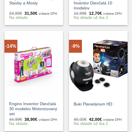
Stavby a Mosty
Inventor Dievčatá 10
modelov
Pôvodná
Aktuálna
Pôvodná
Aktuálna
34,99
€
31,50
€
16,99
€
12,70
€
vrátane DPH
vrátane DPH
cena
cena
cena
cena
Na sklade
Na sklade už iba 2
bola:
je:
bola:
je:
34,99€.
31,50€.
16,99€.
12,70€.
-14%
-9%
Engino Inventor Dievčatá
Buki Planetárium HD
30 modelov Motorizovaný
set
Pôvodná
Aktuálna
Pôvodná
Aktuálna
44,99
€
38,90
€
46,00
€
42,00
€
vrátane DPH
vrátane DPH
cena
cena
cena
cena
Na sklade
Na sklade už iba 1
bola:
je:
bola:
je:
44,99€.
38,90€.
46,00€.
42,00€.