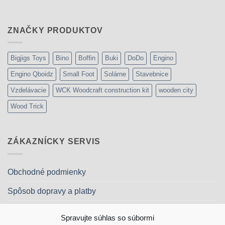
bola:
je:
169,99€.
127,50€.
ZNAČKY PRODUKTOV
Bigjigs Toys
Bino
Boffin
Buki
DoDo
Engino
Engino Qboidz
Small Foot
Solárne
Stavebnice
Vzdelávacie
WCK Woodcraft construction kit
wooden city
Wood Trick
ZÁKAZNÍCKY SERVIS
Obchodné podmienky
Spôsob dopravy a platby
Reklamačný poriadok
Spravujte súhlas so súbormi