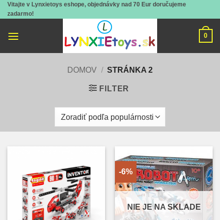
Vitajte v Lynxietoys eshope, objednávky nad 70 Eur doručujeme
Skip
zadarmo!
to
content
0
DOMOV
/
STRÁNKA 2
FILTER
-6%
NIE JE NA SKLADE