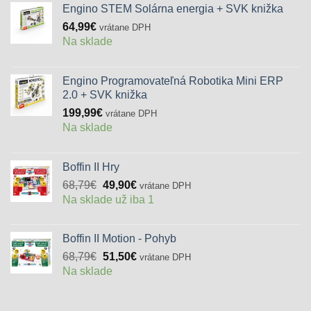
Engino STEM Solárna energia + SVK knižka
64,99
€
vrátane DPH
Na sklade
Engino Programovateľná Robotika Mini ERP
2.0 + SVK knižka
199,99
€
vrátane DPH
Na sklade
Boffin II Hry
Pôvodná
Aktuálna
68,79
€
49,90
€
vrátane DPH
cena
cena
Na sklade už iba 1
bola:
je:
68,79€.
49,90€.
Boffin II Motion - Pohyb
Pôvodná
Aktuálna
68,79
€
51,50
€
vrátane DPH
cena
cena
Na sklade
bola:
je:
68,79€.
51,50€.