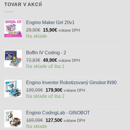
TOVAR V AKCIÍ
Engino Maker Girl 20v1
Pôvodná
Aktuálna
29,90
€
15,90
€
vrátane DPH
cena
cena
Na sklade
bola:
je:
29,90€.
15,90€.
Boffin IV Coding - 2
Pôvodná
Aktuálna
72,83
€
49,90
€
vrátane DPH
cena
cena
Na sklade už iba 1
bola:
je:
72,83€.
49,90€.
Engino Inventor Robotizovaný Ginobot IN90
Pôvodná
Aktuálna
199,99
€
179,90
€
vrátane DPH
cena
cena
Na sklade už iba 2
bola:
je:
199,99€.
179,90€.
Engino CodingLab - GINOBOT
Pôvodná
Aktuálna
169,99
€
127,50
€
vrátane DPH
cena
cena
Na sklade