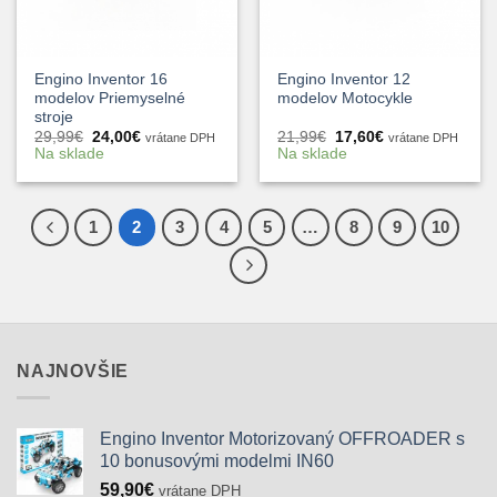
Engino Inventor 16
Engino Inventor 12
modelov Priemyselné
modelov Motocykle
stroje
Pôvodná
Aktuálna
Pôvodná
Aktuálna
29,99
€
24,00
€
21,99
€
17,60
€
vrátane DPH
vrátane DPH
cena
cena
cena
cena
Na sklade
Na sklade
bola:
je:
bola:
je:
29,99€.
24,00€.
21,99€.
17,60€.
1
2
3
4
5
…
8
9
10
NAJNOVŠIE
Engino Inventor Motorizovaný OFFROADER s
10 bonusovými modelmi IN60
59,90
€
vrátane DPH