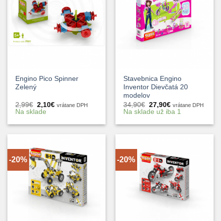
Engino Pico Spinner
Stavebnica Engino
Zelený
Inventor Dievčatá 20
modelov
Pôvodná
Aktuálna
Pôvodná
Aktuálna
2,99
€
2,10
€
34,90
€
27,90
€
vrátane DPH
vrátane DPH
cena
cena
cena
cena
Na sklade
Na sklade už iba 1
bola:
je:
bola:
je:
2,99€.
2,10€.
34,90€.
27,90€.
-20%
-20%