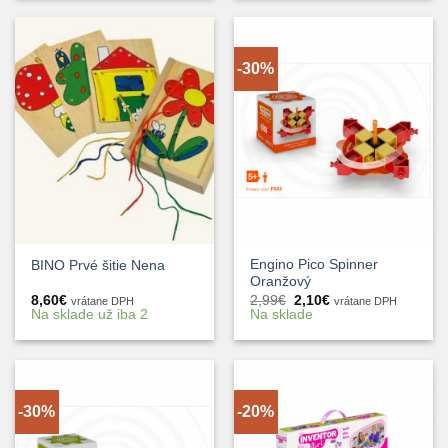
-30%
Engino Pico Spinner
BINO Prvé šitie Nena
Oranžový
Pôvodná
Aktuálna
8,60
€
2,99
€
2,10
€
vrátane DPH
vrátane DPH
cena
cena
Na sklade už iba 2
Na sklade
bola:
je:
2,99€.
2,10€.
-30%
-20%