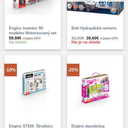
Engino Inventor 90
Buki Hydraulické rameno
modelov Motorizovaný set
Pôvodná
Aktuálna
59,99
€
42,00
€
39,60
€
vrátane DPH
vrátane DPH
cena
cena
Na sklade
Nie je na sklade
bola:
je:
42,00€.
39,60€.
-10%
-25%
Engino STEM: Štruktúry:
Engino stavebnica